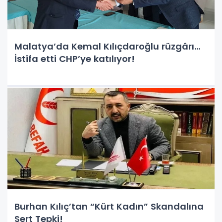
Malatya’da Kemal Kılıçdaroğlu rüzgârı…
İstifa etti CHP’ye katılıyor!
Burhan Kılıç’tan “Kürt Kadın” Skandalına
Sert Tepki!