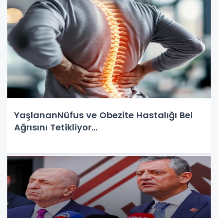
YaşlananNüfus ve Obezite Hastalığı Bel
Ağrısını Tetikliyor...