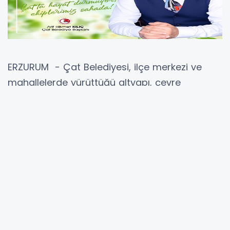
ERZURUM - Çat Belediyesi, ilçe merkezi ve
mahallelerde yürüttüğü altyapı, çevre
düzenleme ve yol çalışmalarına aralıksız
devam ediyor. Çat Belediye Başkanı Arif
Hikmet Kılıç, vatandaşların daha temiz, düzenli
ve yaşanabilir bir çevrede yaşamlarını
sürdürebilmeleri için ekiplerin sahada yoğun
mesai harcadığını belirtti.
İlçe Merkezinde Sulama ve Çevre Düzenleme
Çalışmaları
Belediye ekipleri tarafından Çat ilçe