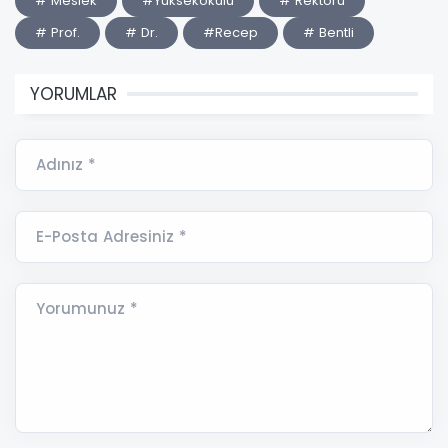
# Meslek
#Yüksekokulu
# Rektörü
# Prof.
# Dr.
#Recep
# Bentli
YORUMLAR
Adınız *
E-Posta Adresiniz *
Yorumunuz *