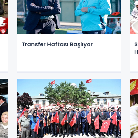
Transfer Haftası Başlıyor
S
H