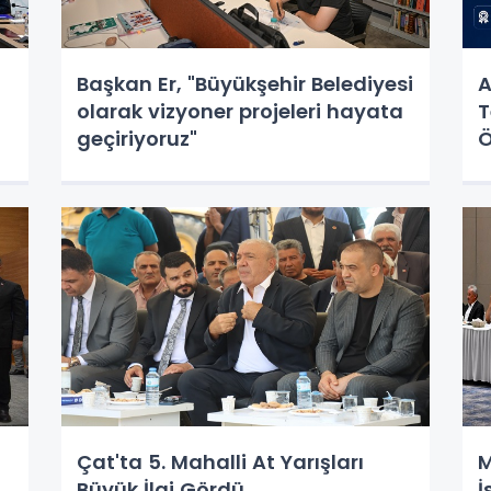
Başkan Er, "Büyükşehir Belediyesi
A
olarak vizyoner projeleri hayata
T
geçiriyoruz"
Ö
Çat'ta 5. Mahalli At Yarışları
M
Büyük İlgi Gördü
İ