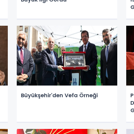
G
Büyükşehir'den Vefa Örneği
P
D
G