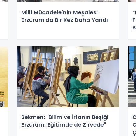
Millî Mücadele'nin Meşalesi
“
Erzurum'da Bir Kez Daha Yandı
F
B
Sekmen: "Bilim ve İrfanın Beşiği
C
Erzurum, Eğitimde de Zirvede"
C
Ç