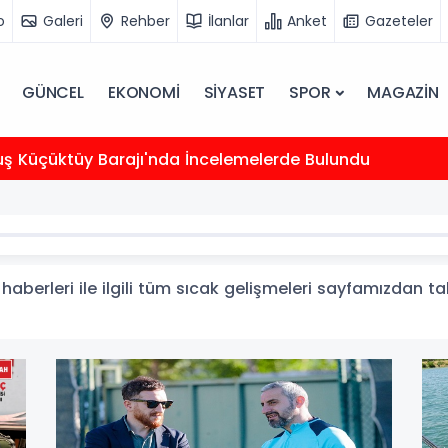
o
Galeri
Rehber
İlanlar
Anket
Gazeteler
GÜNCEL
EKONOMİ
SİYASET
SPOR
MAGAZİN
uş Küçüktüy Barajı'nda İncelemelerde Bulundu
berleri ile ilgili tüm sıcak gelişmeleri sayfamızdan taki