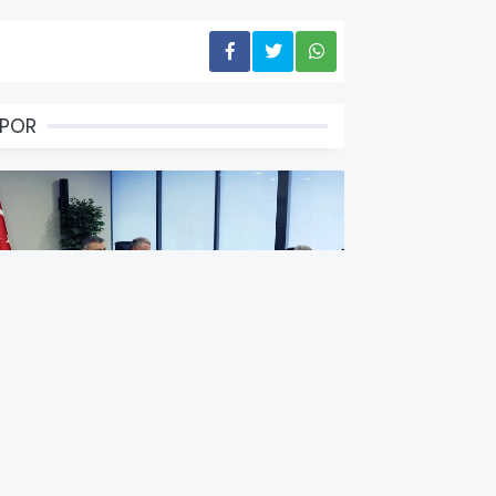
SPOR
026-2027 futbol sezonu öncesi
por güvenliği masaya yatırıldı