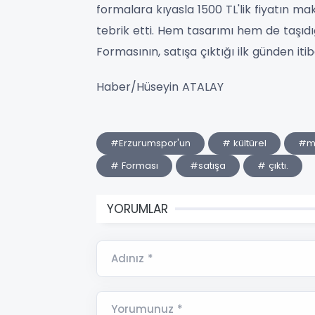
formalara kıyasla 1500 TL'lik fiyatın m
tebrik etti. Hem tasarımı hem de taşıd
Formasının, satışa çıktığı ilk günden it
Haber/Hüseyin ATALAY
#Erzurumspor'un
# kültürel
#mi
# Forması
#satışa
# çıktı.
YORUMLAR
Adınız *
Yorumunuz *