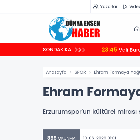
Yazarlar
Vide
23:45
SONDAKİKA
Vali Bar
Anasayfa
SPOR
Ehram Formaya Yoğun
Ehram Formaya
Erzurumspor'un kültürel mirası
888
10-06-2026 01:01
OKUNMA