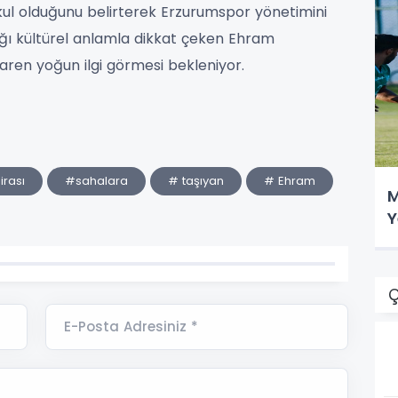
akul olduğunu belirterek Erzurumspor yönetimini
ığı kültürel anlamla dikkat çeken Ehram
ibaren yoğun ilgi görmesi bekleniyor.
rası
#sahalara
# taşıyan
# Ehram
M
Y
Ç
E-Posta Adresiniz *