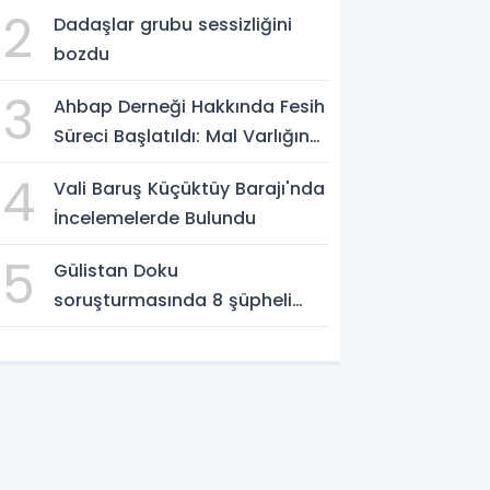
Sonlandırıyoruz'
2
Dadaşlar grubu sessizliğini
bozdu
3
Ahbap Derneği Hakkında Fesih
Süreci Başlatıldı: Mal Varlığına
Tedbir, Yönetime Kayyum
4
Vali Baruş Küçüktüy Barajı'nda
İncelemelerde Bulundu
5
Gülistan Doku
soruşturmasında 8 şüpheli
Erzurum Adliyesi'nde