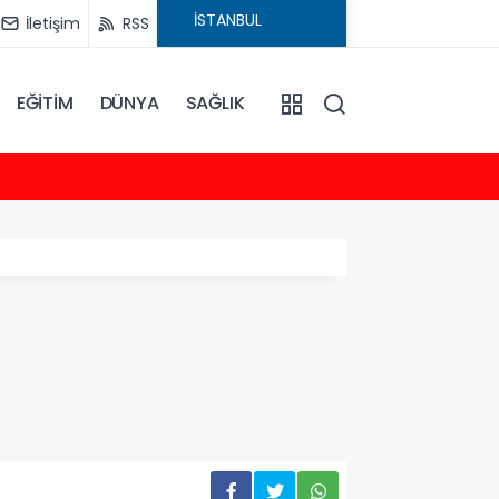
İletişim
RSS
EĞİTİM
DÜNYA
SAĞLIK
23:35
2026-