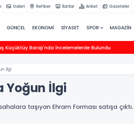
o
Galeri
Rehber
İlanlar
Anket
Gazeteler
GÜNCEL
EKONOMİ
SİYASET
SPOR
MAGAZİN
uş Küçüktüy Barajı'nda İncelemelerde Bulundu
 İlgi
 Yoğun İlgi
 sahalara taşıyan Ehram Forması satışa çıktı.