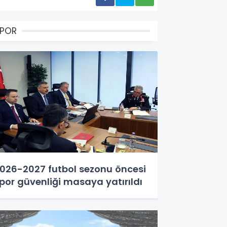
SPOR
026-2027 futbol sezonu öncesi
por güvenliği masaya yatırıldı