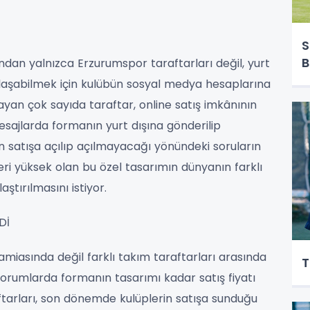
S
B
dan yalnızca Erzurumspor taraftarları değil, yurt
laşabilmek için kulübün sosyal medya hesaplarına
ayan çok sayıda taraftar, online satış imkânının
esajlarda formanın yurt dışına gönderilip
 satışa açılıp açılmayacağı yönündeki soruların
ğeri yüksek olan bu özel tasarımın dünyanın farklı
ştırılmasını istiyor.
Dİ
iasında değil farklı takım taraftarları arasında
T
yorumlarda formanın tasarımı kadar satış fiyatı
aftarları, son dönemde kulüplerin satışa sunduğu