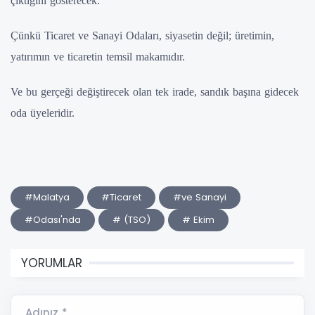
çıktığını gösterecek.
Çünkü Ticaret ve Sanayi Odaları, siyasetin değil; üretimin,
yatırımın ve ticaretin temsil makamıdır.
Ve bu gerçeği değiştirecek olan tek irade, sandık başına gidecek
oda üyeleridir.
#Malatya
#Ticaret
#ve Sanayi
#Odası'nda
# (TSO)
# Ekim
YORUMLAR
Adınız *