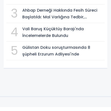
3
Ahbap Derneği Hakkında Fesih Süreci
Başlatıldı: Mal Varlığına Tedbir,
Yönetime Kayyum
4
Vali Baruş Küçüktüy Barajı'nda
İncelemelerde Bulundu
5
Gülistan Doku soruşturmasında 8
şüpheli Erzurum Adliyesi'nde