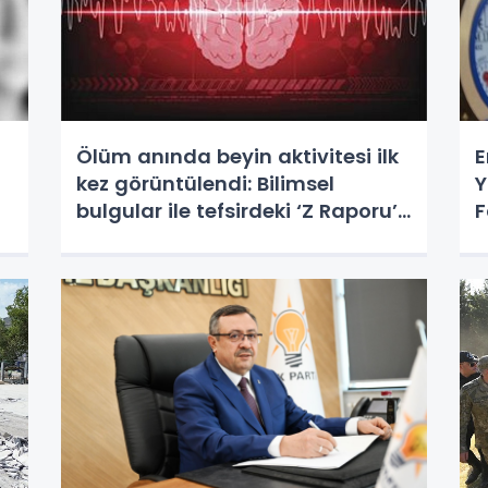
Ölüm anında beyin aktivitesi ilk
E
kez görüntülendi: Bilimsel
Y
bulgular ile tefsirdeki ‘Z Raporu’
F
benzerliği