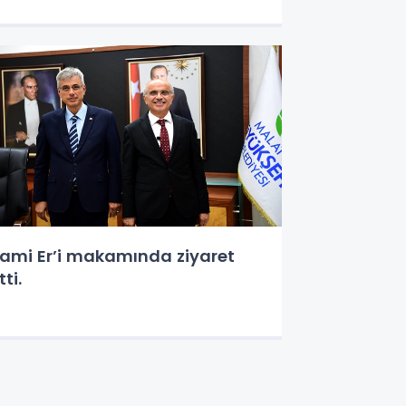
ami Er’i makamında ziyaret
tti.