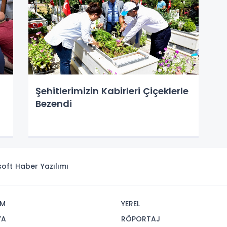
Şehitlerimizin Kabirleri Çiçeklerle
Bezendi
isoft
Haber Yazılımı
İM
YEREL
YA
RÖPORTAJ