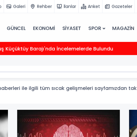
o
Galeri
Rehber
İlanlar
Anket
Gazeteler
GÜNCEL
EKONOMİ
SİYASET
SPOR
MAGAZİN
uş Küçüktüy Barajı'nda İncelemelerde Bulundu
aberleri ile ilgili tüm sıcak gelişmeleri sayfamızdan taki