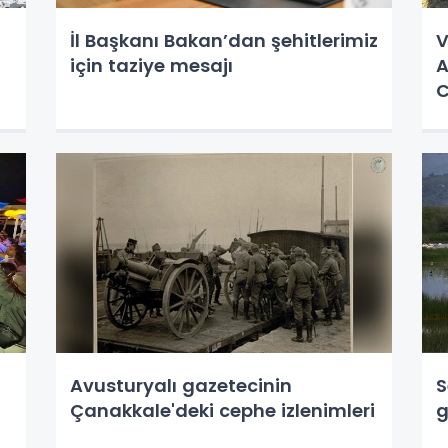
İl Başkanı Bakan’dan şehitlerimiz
V
için taziye mesajı
A
C
Avusturyalı gazetecinin
S
Çanakkale'deki cephe izlenimleri
g