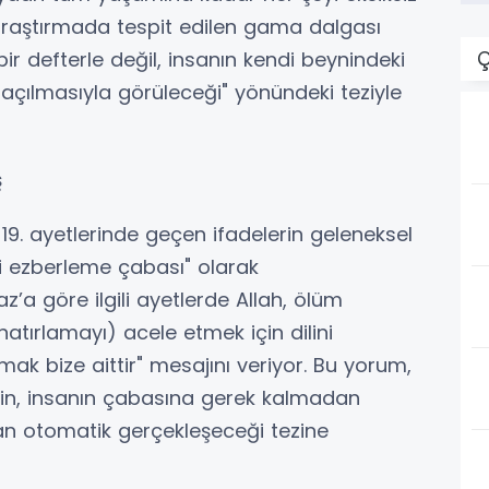
i araştırmada tespit edilen gama dalgası
 bir defterle değil, insanın kendi beynindeki
Ç
k açılmasıyla görüleceği" yönündeki teziyle
ş
-19. ayetlerinde geçen ifadelerin geleneksel
i ezberleme çabası" olarak
z’a göre ilgili ayetlerde Allah, ölüm
atırlamayı) acele etmek için dilini
k bize aittir" mesajını veriyor. Bu yorum,
inin, insanın çabasına gerek kalmadan
dan otomatik gerçekleşeceği tezine