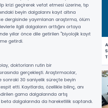
lp krizi geçirerek vefat etmesi üzerine, tıp
nındaki beyin dalgalarını kayıt altına
nce dergisinde yayımlanan araştırma, ölüm
vlerle ilgili dalgaların arttığını ortaya
de yıllar önce dile getirilen "biyolojik kayıt
me getirdi.
A
S
T
ay, doktorların rutin bir
ırasında gerçekleşti. Araştırmacılar,
 sonraki 30 saniyelik süreçte beyin
spit etti. Kayıtlarda, özellikle bilinç, anı
ndirilen gama dalgalarında artış
e beta dalgalarında da hareketlilik saptandı.