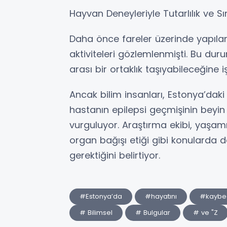
Hayvan Deneyleriyle Tutarlılık ve Sını
Daha önce fareler üzerinde yapıl
aktiviteleri gözlemlenmişti. Bu duru
arası bir ortaklık taşıyabileceğine i
Ancak bilim insanları, Estonya’dak
hastanın epilepsi geçmişinin beyin a
vurguluyor. Araştırma ekibi, yaşa
organ bağışı etiği gibi konularda 
gerektiğini belirtiyor.
#Estonya’da
#hayatını
#kaybe
# Bilimsel
# Bulgular
# ve "Z