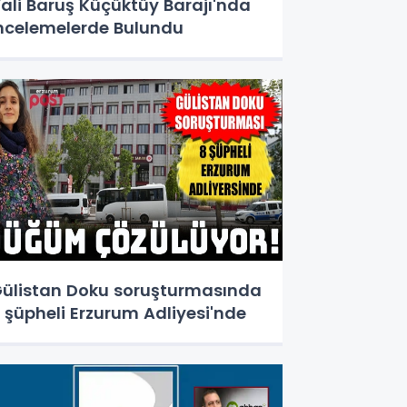
ali Baruş Küçüktüy Barajı'nda
ncelemelerde Bulundu
ülistan Doku soruşturmasında
 şüpheli Erzurum Adliyesi'nde