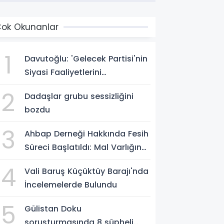
ok Okunanlar
1
Davutoğlu: 'Gelecek Partisi'nin
Siyasi Faaliyetlerini
Sonlandırıyoruz'
2
Dadaşlar grubu sessizliğini
bozdu
3
Ahbap Derneği Hakkında Fesih
Süreci Başlatıldı: Mal Varlığına
Tedbir, Yönetime Kayyum
4
Vali Baruş Küçüktüy Barajı'nda
İncelemelerde Bulundu
5
Gülistan Doku
soruşturmasında 8 şüpheli