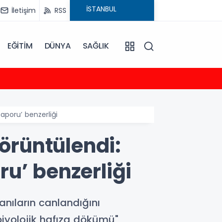
İletişim
RSS
EĞİTİM
DÜNYA
SAĞLIK
23:35
2026-
Raporu’ benzerliği
görüntülendi:
ru’ benzerliği
nıların canlandığını
"biyolojik hafıza dökümü"