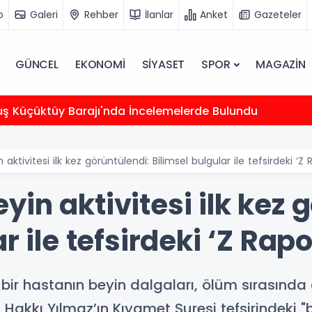
o
Galeri
Rehber
İlanlar
Anket
Gazeteler
GÜNCEL
EKONOMİ
SİYASET
SPOR
MAGAZİN
uş Küçüktüy Barajı'nda İncelemelerde Bulundu
ktivitesi ilk kez görüntülendi: Bilimsel bulgular ile tefsirdeki ‘Z 
in aktivitesi ilk kez 
r ile tefsirdeki ‘Z Rapo
ir hastanın beyin dalgaları, ölüm sırasında a
ı Hakkı Yılmaz’ın Kıyamet Suresi tefsirindeki 