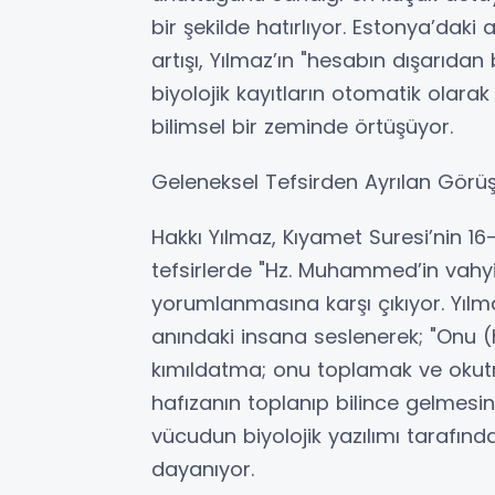
bir şekilde hatırlıyor. Estonya’dak
artışı, Yılmaz’ın "hesabın dışarıdan
biyolojik kayıtların otomatik olara
bilimsel bir zeminde örtüşüyor.
Geleneksel Tefsirden Ayrılan Görü
Hakkı Yılmaz, Kıyamet Suresi’nin 16
tefsirlerde "Hz. Muhammed’in vahy
yorumlanmasına karşı çıkıyor. Yılma
anındaki insana seslenerek; "Onu (h
kımıldatma; onu toplamak ve okutma
hafızanın toplanıp bilince gelmes
vücudun biyolojik yazılımı tarafın
dayanıyor.