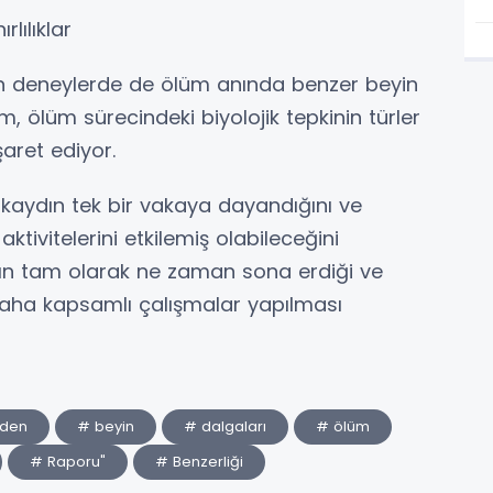
rlılıklar
an deneylerde de ölüm anında benzer beyin
m, ölüm sürecindeki biyolojik tepkinin türler
şaret ediyor.
i kaydın tek bir vakaya dayandığını ve
ktivitelerini etkilemiş olabileceğini
mın tam olarak ne zaman sona erdiği ve
daha kapsamlı çalışmalar yapılması
den
# beyin
# dalgaları
# ölüm
# Raporu"
# Benzerliği