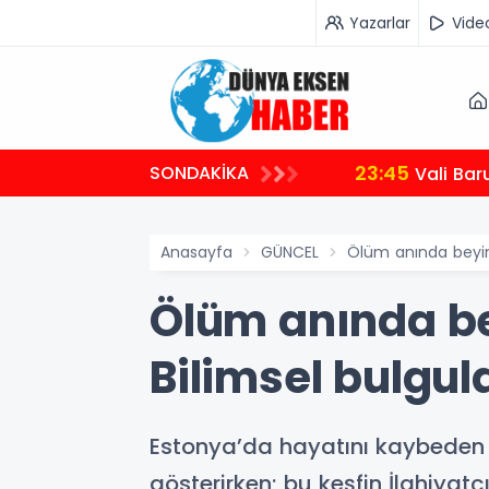
Yazarlar
Vide
23:45
SONDAKİKA
Vali Bar
Anasayfa
GÜNCEL
Ölüm anında beyin a
Ölüm anında bey
Bilimsel bulgula
Estonya’da hayatını kaybeden b
gösterirken; bu keşfin İlahiyatç