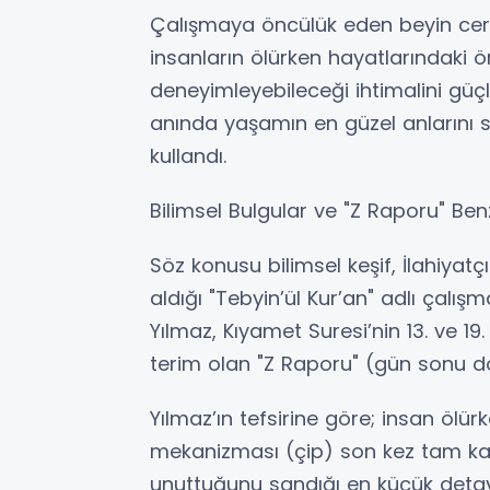
Çalışmaya öncülük eden beyin cerra
insanların ölürken hayatlarındaki ön
deneyimleyebileceği ihtimalini güçl
anında yaşamın en güzel anlarını son
kullandı.
Bilimsel Bulgular ve "Z Raporu" Benz
Söz konusu bilimsel keşif, İlahiyatç
aldığı "Tebyin’ül Kur’an" adlı çalışm
Yılmaz, Kıyamet Suresi’nin 13. ve 19.
terim olan "Z Raporu" (gün sonu d
Yılmaz’ın tefsirine göre; insan ölür
mekanizması (çip) son kez tam kapa
unuttuğunu sandığı en küçük deta