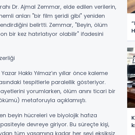
hı Dr. Ajmal Zemmar, elde edilen verilerin,
emli anları "bir film şeridi gibi" yeniden
“
endirdiğini belirtti. Zemmar, "Beyin, ölüm
H
 bir kez hatırlatıyor olabilir" ifadesini
erliği
ı Yazar Hakkı Yılmaz’ın yıllar önce kaleme
asındaki tespitlerle paralellik gösteriyor.
 ayetlerini yorumlarken, ölüm anını ticari bir
ökümü) metaforuyla açıklamıştı.
ken beyin hücreleri ve biyolojik hafıza
K
siteyle devreye giriyor. Bu süreçte kişi,
k
ydan tüm yaşamına kadar her şeyi eksiksiz