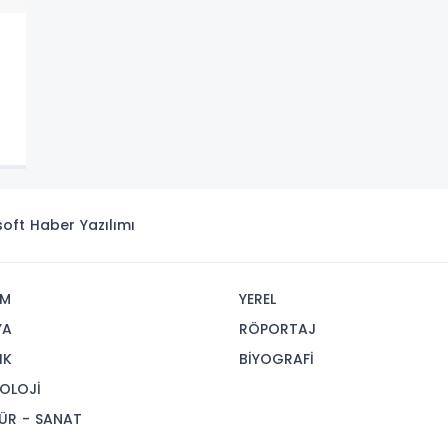
isoft
Haber Yazılımı
İM
YEREL
YA
RÖPORTAJ
IK
BİYOGRAFİ
OLOJİ
ÜR - SANAT