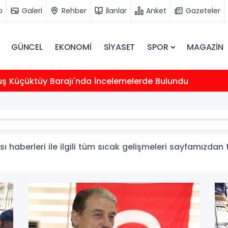
o
Galeri
Rehber
İlanlar
Anket
Gazeteler
GÜNCEL
EKONOMİ
SİYASET
SPOR
MAGAZİN
uş Küçüktüy Barajı'nda İncelemelerde Bulundu
ı haberleri ile ilgili tüm sıcak gelişmeleri sayfamızdan t