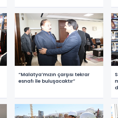
“Malatya’mızın çarşısı tekrar
S
esnafı ile buluşacaktır”
m