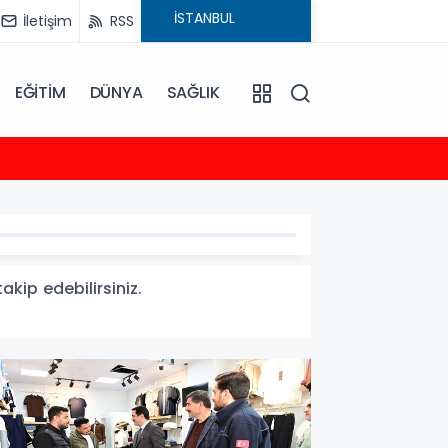
İletişim
RSS
EĞİTİM
DÜNYA
SAĞLIK
23:35
2026-
akip edebilirsiniz.