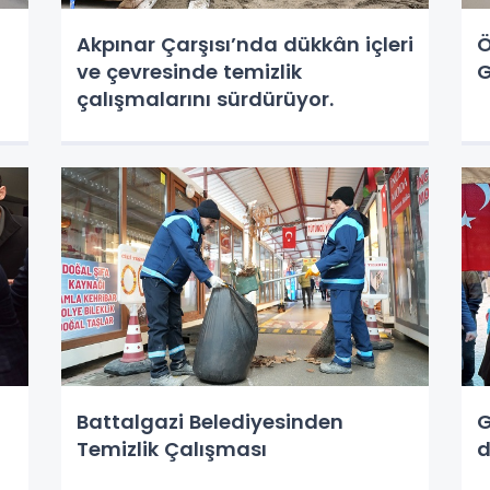
Akpınar Çarşısı’nda dükkân içleri
Ö
ve çevresinde temizlik
G
çalışmalarını sürdürüyor.
Battalgazi Belediyesinden
G
Temizlik Çalışması
d