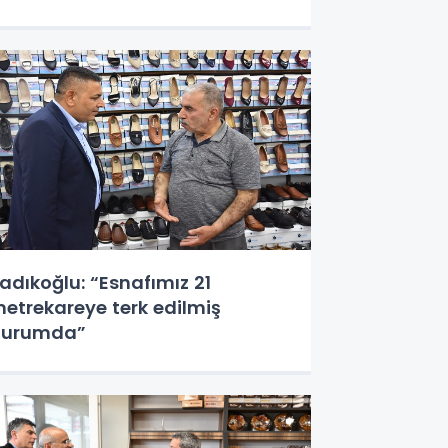
adıkoğlu: “Esnafımız 21
etrekareye terk edilmiş
durumda”