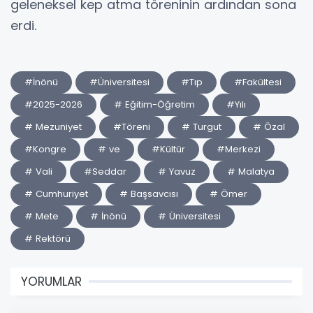
geleneksel kep atma töreninin ardından sona
erdi.
#İnönü
#Üniversitesi
#Tıp
#Fakültesi
#2025-2026
# Eğitim-Öğretim
#Yılı
# Mezuniyet
#Töreni
# Turgut
# Özal
#Kongre
# ve
#Kültür
#Merkezi
# Vali
#Seddar
# Yavuz
# Malatya
# Cumhuriyet
# Başsavcısı
# Ömer
# Mete
# İnönü
# Üniversitesi
# Rektörü
YORUMLAR