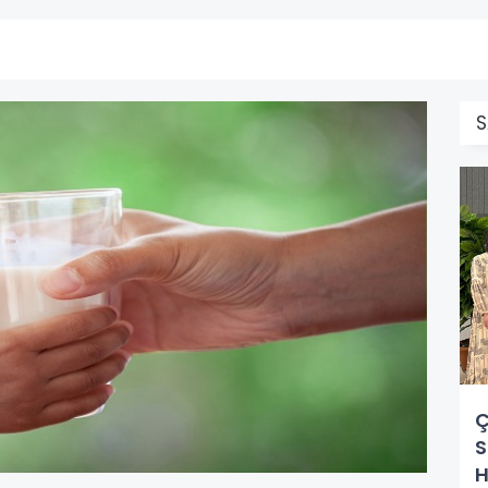
S
Ç
S
H