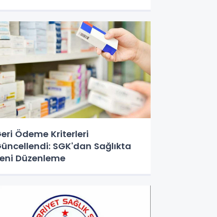
ılmaz'a Anlamlı Ziyaret
eri Ödeme Kriterleri
üncellendi: SGK'dan Sağlıkta
eni Düzenleme