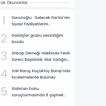
ok Okunanlar
1
Davutoğlu: 'Gelecek Partisi'nin
Siyasi Faaliyetlerini
Sonlandırıyoruz'
2
Dadaşlar grubu sessizliğini
bozdu
3
Ahbap Derneği Hakkında Fesih
Süreci Başlatıldı: Mal Varlığına
Tedbir, Yönetime Kayyum
4
Vali Baruş Küçüktüy Barajı'nda
İncelemelerde Bulundu
5
Gülistan Doku
soruşturmasında 8 şüpheli
Erzurum Adliyesi'nde