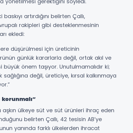
la yönetilmesi gerektiğini söyledi.
 baskıyı artırdığını belirten Çallı,
Avrupalı rakipleri gibi desteklenmesinin
rı ekledi:
lere düşürülmesi için üreticinin
ünün günlük kararlarla değil, ortak akıl ve
si büyük önem taşıyor. Unutulmamalıdır ki;
k sağlığına değil, üreticiye, kırsal kalkınmaya
or.”
i korunmalı”
 aşkın ülkeye süt ve süt ürünleri ihraç eden
duğunu belirten Çallı, 42 tesisin AB’ye
nun yanında farklı ülkelerden ihracat