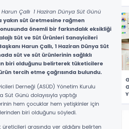
Y
 Harun Çallı 1 Haziran Dünya Süt Günü
ona yakın süt üretmesine rağmen
konusunda önemli bir farkındalık eksikliği
lı Süt ve Süt Ürünleri Sanayicileri
aşkanı Harun Çallı, 1 Haziran Dünya Süt
da süt ve süt ürünlerinin sağlıklı
biri olduğunu belirterek tüketicilere
 ürün tercih etme çağrısında bulundu.
G
yicileri Derneği (ASÜD) Yönetim Kurulu
G
Y
ya Süt Günü dolayısıyla yaptığı
rinin hem çocuklar hem yetişkinler için
erinden biri olduğunu söyledi.
üreticileri arasında yer aldığını belirten