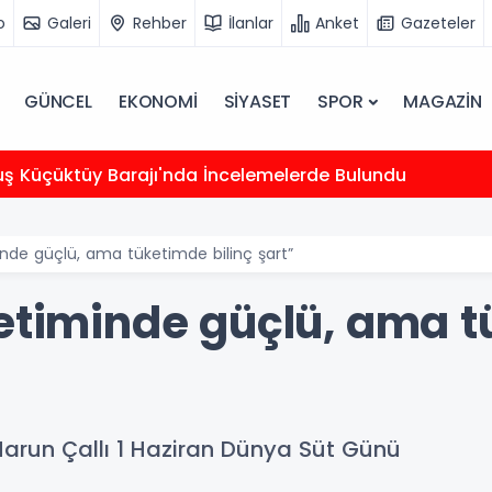
o
Galeri
Rehber
İlanlar
Anket
Gazeteler
GÜNCEL
EKONOMİ
SİYASET
SPOR
MAGAZİN
uş Küçüktüy Barajı'nda İncelemelerde Bulundu
inde güçlü, ama tüketimde bilinç şart”
retiminde güçlü, ama t
arun Çallı 1 Haziran Dünya Süt Günü