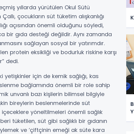
çmiş yıllarda yürütülen Okul Sütü
allı, çocukların süt tüketim alışkanlığı
K
ığı açısından önemli olduğunu söyledi,
ca bir gıda desteği değildir. Aynı zamanda
anmasını sağlayan sosyal bir yatırımdır.
len protein eksikliği ve bodurluk riskine karşı
” dedi.
ki yetişkinler için de kemik sağlığı, kas
eslenme bağlamında önemli bir role sahip
k unvanlı bazı kişilerin bilimsel bilgiyle
kin bireylerin beslenmelerinde süt
B
Y
 içeceklere yöneltilmeleri önemli sağlık
ri tüketilen, süt gibi sağlıklı bir gıdanın
ylemek ve ‘çiftçinin emeği ak süte kara