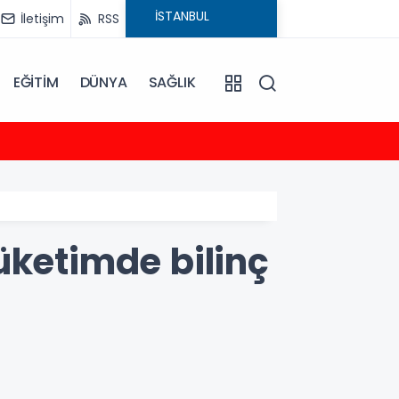
İletişim
RSS
EĞİTİM
DÜNYA
SAĞLIK
23:35
2026-
üketimde bilinç