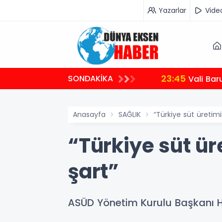
Yazarlar
Vide
23:45
SONDAKİKA
Vali Bar
Anasayfa
SAĞLIK
“Türkiye süt üretim
“Türkiye süt ü
şart”
ASÜD Yönetim Kurulu Başkanı H