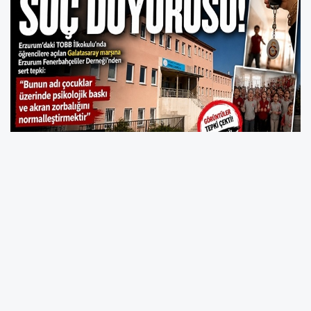
Erzurum'un Palandöken İlçesi'ne bulunan TOBB
İlkokulu'nda Süper Lig'in 2025-26 sezonunu
şampiyon tamamlayan Galatasaray'ın marşı
açıldı.
Minik öğrencilerin marş eşliğinde eğlendiği
video sosyal medyada paylaşıldı. Erzurum
Fenerbahçeliler Derneği ise söz konusu