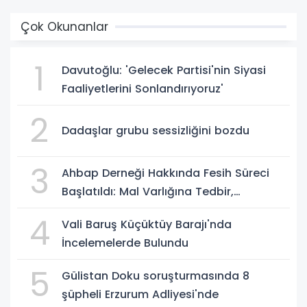
Çok Okunanlar
1
Davutoğlu: 'Gelecek Partisi'nin Siyasi
Faaliyetlerini Sonlandırıyoruz'
2
Dadaşlar grubu sessizliğini bozdu
3
Ahbap Derneği Hakkında Fesih Süreci
Başlatıldı: Mal Varlığına Tedbir,
Yönetime Kayyum
4
Vali Baruş Küçüktüy Barajı'nda
İncelemelerde Bulundu
5
Gülistan Doku soruşturmasında 8
şüpheli Erzurum Adliyesi'nde