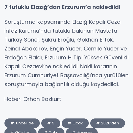
7 tutuklu Elazığ’dan Erzurum’a nakledildi
Soruşturma kapsamında Elazığ Kapalı Ceza
İnfaz Kurumu’nda tutuklu bulunan Mustafa
Türkay Sonel, Şükrü Eroğlu, Gökhan Ertok,
Zeinal Abakarov, Engin Yücer, Cemile Yücer ve
Erdoğan Elaldı, Erzurum H Tipi Yüksek Güvenlikli
Kapalı Cezaevi’ne nakledildi. Nakil kararının
Erzurum Cumhuriyet Başsavcılığı’nca yürütülen
soruşturmayla bağlantılı olduğu kaydedildi.
Haber: Orhan Bozkurt
#Tunceli’de
# 5
# Ocak
# 2020’den
# Gülistan
# Doku
# dosyası