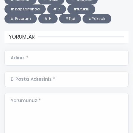
# kapsamında
# 7
#tutuklu
# Erzurum
# H
#Tipi
#Yüksek
YORUMLAR
Adınız *
E-Posta Adresiniz *
Yorumunuz *