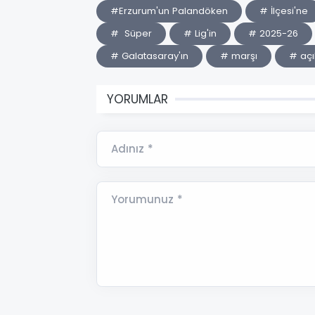
#Erzurum'un Palandöken
# İlçesi'ne
# Süper
# Lig'in
# 2025-26
# Galatasaray'ın
# marşı
# açıl
YORUMLAR
Adınız *
Yorumunuz *