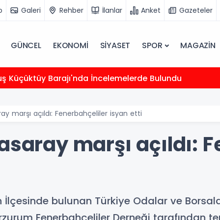
o
Galeri
Rehber
İlanlar
Anket
Gazeteler
GÜNCEL
EKONOMİ
SİYASET
SPOR
MAGAZİN
uş Küçüktüy Barajı'nda İncelemelerde Bulundu
ay marşı açıldı: Fenerbahçeliler isyan etti
asaray marşı açıldı: F
lçesinde bulunan Türkiye Odalar ve Borsalar 
zurum Fenerbahçeliler Derneği tarafından te