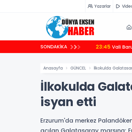
Yazarlar
Vide
23:45
SONDAKİKA
Vali Bar
Anasayfa
GÜNCEL
İlkokulda Galatasar
İlkokulda Galat
isyan etti
Erzurum'da merkez Palandöken İ
açılan Galatasaray marşına; Er