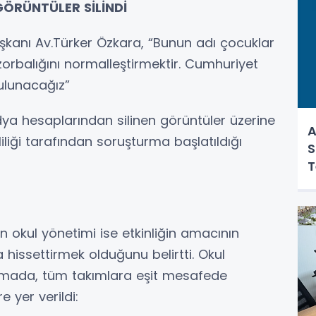
GÖRÜNTÜLER SİLİNDİ
şkanı Av.Türker Özkara, “Bunun adı çocuklar
zorbalığını normalleştirmektir. Cumhuriyet
ulunacağız”
ya hesaplarından silinen görüntüler üzerine
A
liliği tarafından soruşturma başlatıldığı
S
T
 okul yönetimi ise etkinliğin amacının
 hissettirmek olduğunu belirtti. Okul
lamada, tüm takımlara eşit mesafede
 yer verildi: