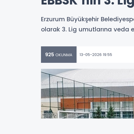
EBBSK’nın 3. Li
Erzurum Büyükşehir Belediyesp
olarak 3. Lig umutlarına veda et
925
13-05-2026 19:55
OKUNMA