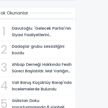
ok Okunanlar
1
Davutoğlu: 'Gelecek Partisi'nin
Siyasi Faaliyetlerini
Sonlandırıyoruz'
2
Dadaşlar grubu sessizliğini
bozdu
3
Ahbap Derneği Hakkında Fesih
Süreci Başlatıldı: Mal Varlığına
Tedbir, Yönetime Kayyum
4
Vali Baruş Küçüktüy Barajı'nda
İncelemelerde Bulundu
5
Gülistan Doku
soruşturmasında 8 şüpheli