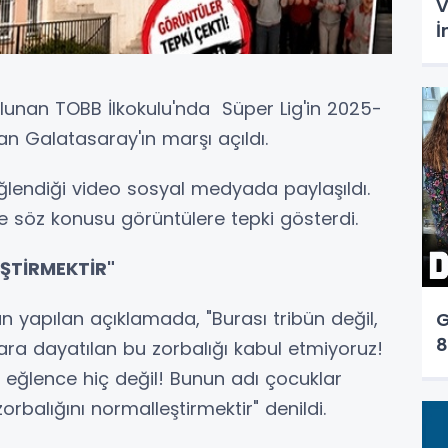
V
İ
lunan TOBB İlkokulu'nda Süper Lig'in 2025-
Galatasaray'ın marşı açıldı.
eğlendiği video sosyal medyada paylaşıldı.
e söz konusu görüntülere tepki gösterdi.
ŞTİRMEKTİR"
yapılan açıklamada, "Burası tribün değil,
G
8
ara dayatılan bu zorbalığı kabul etmiyoruz!
 eğlence hiç değil! Bunun adı çocuklar
orbalığını normalleştirmektir" denildi.