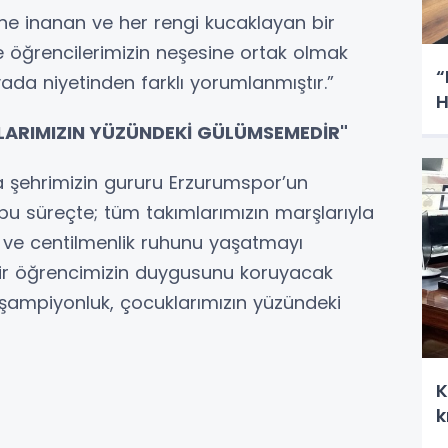
üne inanan ve her rengi kucaklayan bir
e öğrencilerimizin neşesine ortak olmak
“
ada niyetinden farklı yorumlanmıştır.”
H
ARIMIZIN YÜZÜNDEKİ GÜLÜMSEMEDİR"
 şehrimizin gururu Erzurumspor’un
 bu süreçte; tüm takımlarımızın marşlarıyla
ı ve centilmenlik ruhunu yaşatmayı
 bir öğrencimizin duygusunu koruyacak
k şampiyonluk, çocuklarımızın yüzündeki
K
k