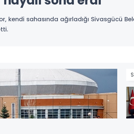
g hayali sona erdi
or, kendi sahasında ağırladığı Sivasgücü B
ti.