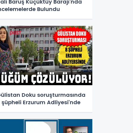
ali Baruş Küçüktüy Barajı'nda
ncelemelerde Bulundu
ülistan Doku soruşturmasında
 şüpheli Erzurum Adliyesi'nde