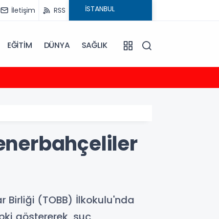
İletişim
RSS
EĞİTİM
DÜNYA
SAĞLIK
23:35
2026-
enerbahçeliler
Birliği (TOBB) İlkokulu'nda
pki göstererek, suç