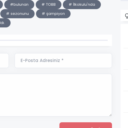
#bulunan
# TOBB
# İlkokulu'nda
# sezonunu
# şampiyon
Ç
dı.
E-Posta Adresiniz *