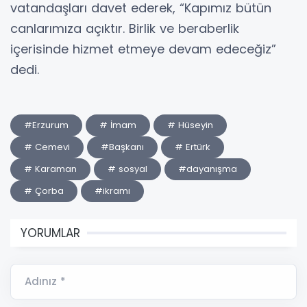
vatandaşları davet ederek, “Kapımız bütün
canlarımıza açıktır. Birlik ve beraberlik
içerisinde hizmet etmeye devam edeceğiz”
dedi.
#Erzurum
# İmam
# Hüseyin
# Cemevi
#Başkanı
# Ertürk
# Karaman
# sosyal
#dayanışma
# Çorba
#ikramı
YORUMLAR
Adınız *