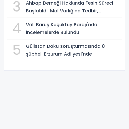
3
Ahbap Derneği Hakkında Fesih Süreci
Başlatıldı: Mal Varlığına Tedbir,
Yönetime Kayyum
4
Vali Baruş Küçüktüy Barajı'nda
İncelemelerde Bulundu
5
Gülistan Doku soruşturmasında 8
şüpheli Erzurum Adliyesi'nde