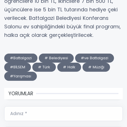
öğrencilere 10 bin TL, ikincilere 7 bin 500 TL,
üçüncülere ise 5 bin TL tutarında hediye çeki
verilecek. Battalgazi Belediyesi Konferans
Salonu ev sahipliğindeki büyük final programı,
halka açık olarak gerçekleştirilecek.
#Battalgazi
# Belediyesi
#ve Battalgazi
#BİLSEM
# Türk
# Halk
# Müziği
#Yarışması
YORUMLAR
Adınız *