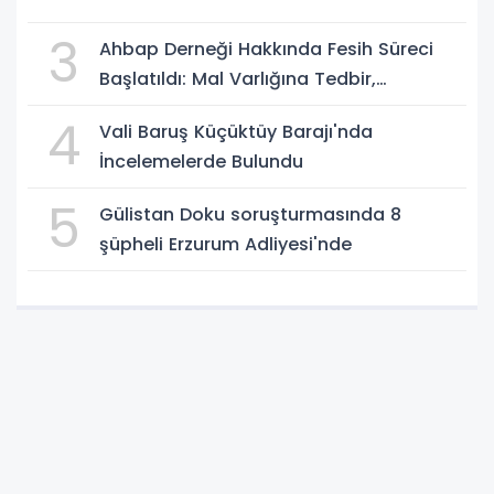
3
Ahbap Derneği Hakkında Fesih Süreci
Başlatıldı: Mal Varlığına Tedbir,
Yönetime Kayyum
4
Vali Baruş Küçüktüy Barajı'nda
İncelemelerde Bulundu
5
Gülistan Doku soruşturmasında 8
şüpheli Erzurum Adliyesi'nde