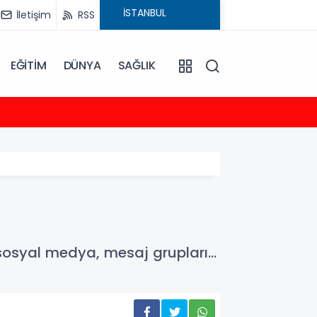
İletişim
RSS
EĞİTİM
DÜNYA
SAĞLIK
23:35
2026-
sosyal medya, mesaj grupları…