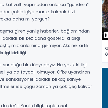
aha kahvaltı yapmadan onlarca “gündem”
kadar çok bilgiye maruz kalmak bizi
, yoksa daha mı yorgun?
şıma giren yanlış haberler, bağlamından
 iddialar bir kez daha gösterdi ki bilgi
ştığımız anlamına gelmiyor. Aksine, artık
G
;
bilgi kirliliği
.
8
nı sunduğu bir dünyadayız. Ne yazık ki ilgi
eli ya da faydalı olmuyor. Öfke uyandıran
 ve sansasyonel iddialar birkaç saniye
zeltmeler ise çoğu zaman ya çok geç kalıyor
da değil. Yanlış bilgi; toplumsal