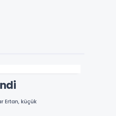
indi
r Ertan, küçük