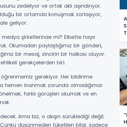
sunu zedeliyor ve ortak aklı aşındırıyor.
olduğu bir ortamda konuşmak zorlaşıyor,
A
le geliyor.
S
T
medya şirketlerinde mi? Elbette hayır.
üyük. Okumadan paylaştığımız bir gönderi,
miz bir mesaj, zincirin bir halkası oluyor.
hlikeli gerekçelerden biri.
 öğrenmemiz gerekiyor. Her bildirime
ığa hemen inanmak zorunda olmadığımızı
önelmek, farklı görüşleri okumak ve en
mak.
“
ek. Ama biz, o akışın sürüklediği değil;
H
. Çünkü düşünmeden tüketilen bilgi, sadece