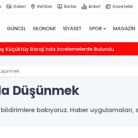
o
Galeri
Rehber
İlanlar
Anket
Gazeteler
GÜNCEL
EKONOMİ
SİYASET
SPOR
MAGAZİN
uş Küçüktüy Barajı'nda İncelemelerde Bulundu
 Düşünmek
nda Düşünmek
ldirimlere bakıyoruz. Haber uygulamaları, 