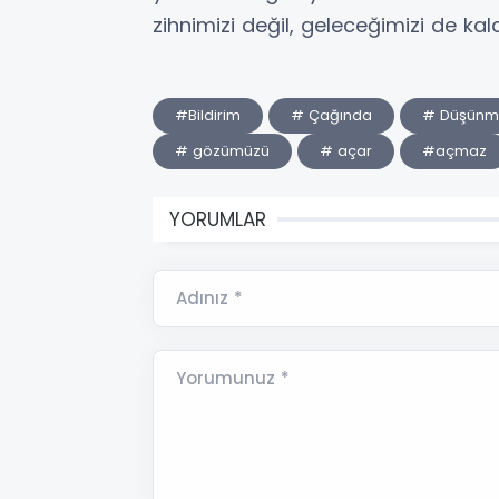
zihnimizi değil, geleceğimizi de kala
#Bildirim
# Çağında
# Düşünm
# gözümüzü
# açar
#açmaz
YORUMLAR
Adınız *
Yorumunuz *