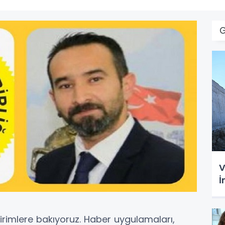
V
İ
imlere bakıyoruz. Haber uygulamaları,