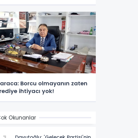
araca: Borcu olmayanın zaten
rediye ihtiyacı yok!
ok Okunanlar
Davutoğlu: 'Gelecek Partisi'nin