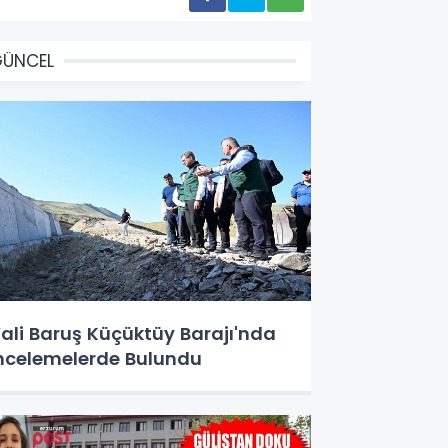
GÜNCEL
ali Baruş Küçüktüy Barajı'nda
ncelemelerde Bulundu