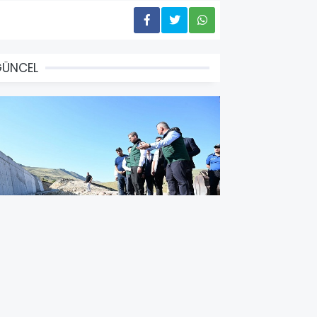
GÜNCEL
ali Baruş Küçüktüy Barajı'nda
ncelemelerde Bulundu