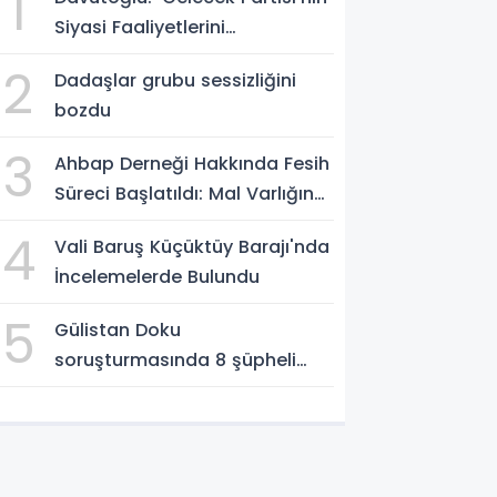
1
Siyasi Faaliyetlerini
Sonlandırıyoruz'
2
Dadaşlar grubu sessizliğini
bozdu
3
Ahbap Derneği Hakkında Fesih
Süreci Başlatıldı: Mal Varlığına
Tedbir, Yönetime Kayyum
4
Vali Baruş Küçüktüy Barajı'nda
İncelemelerde Bulundu
5
Gülistan Doku
soruşturmasında 8 şüpheli
Erzurum Adliyesi'nde