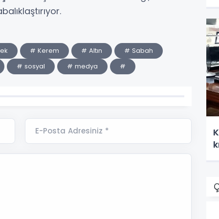
balıklaştırıyor.
ek
# Kerem
# Altın
# Sabah
# sosyal
# medya
#
E-Posta Adresiniz *
K
k
Ç