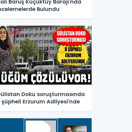
ali Baruş Küçüktüy Barajı'nda
ncelemelerde Bulundu
ülistan Doku soruşturmasında
 şüpheli Erzurum Adliyesi'nde