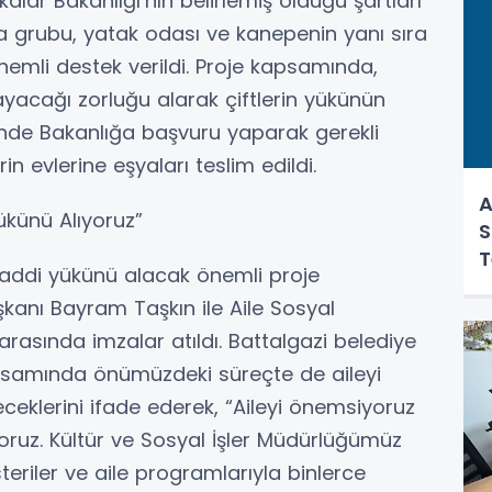
kalar Bakanlığı’nın belirlemiş olduğu şartları
a grubu, yatak odası ve kanepenin yanı sıra
 önemli destek verildi. Proje kapsamında,
yacağı zorluğu alarak çiftlerin yükünün
elinde Bakanlığa başvuru yaparak gerekli
n evlerine eşyaları teslim edildi.
A
ükünü Alıyoruz”
S
T
maddi yükünü alacak önemli proje
kanı Bayram Taşkın ile Aile Sosyal
 arasında imzalar atıldı. Battalgazi belediye
apsamında önümüzdeki süreçte de aileyi
eklerini ifade ederek, “Aileyi önemsiyoruz
oruz. Kültür ve Sosyal İşler Müdürlüğümüz
teriler ve aile programlarıyla binlerce