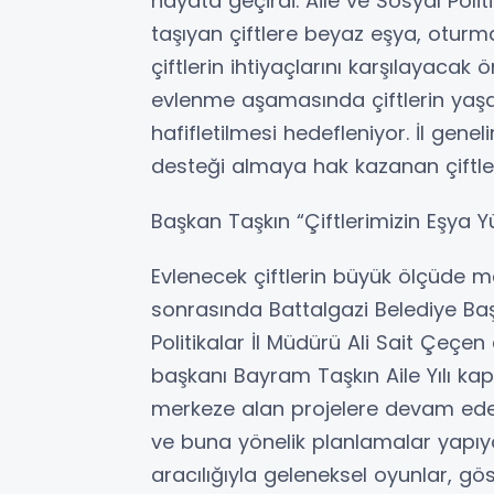
hayata geçirdi. Aile ve Sosyal Politi
taşıyan çiftlere beyaz eşya, oturm
çiftlerin ihtiyaçlarını karşılayacak
evlenme aşamasında çiftlerin yaşa
hafifletilmesi hedefleniyor. İl gen
desteği almaya hak kazanan çiftleri
Başkan Taşkın “Çiftlerimizin Eşya Y
Evlenecek çiftlerin büyük ölçüde 
sonrasında Battalgazi Belediye Baş
Politikalar İl Müdürü Ali Sait Çeçen
başkanı Bayram Taşkın Aile Yılı k
merkeze alan projelere devam edec
ve buna yönelik planlamalar yapıy
aracılığıyla geleneksel oyunlar, gös