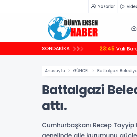
Yazarlar
Vide
23:45
SONDAKİKA
Vali Bar
Anasayfa
GÜNCEL
Battalgazi Belediye
Battalgazi Bele
attı.
Cumhurbaşkanı Recep Tayyip Erdo
genelinde aile kurumunu güçlen