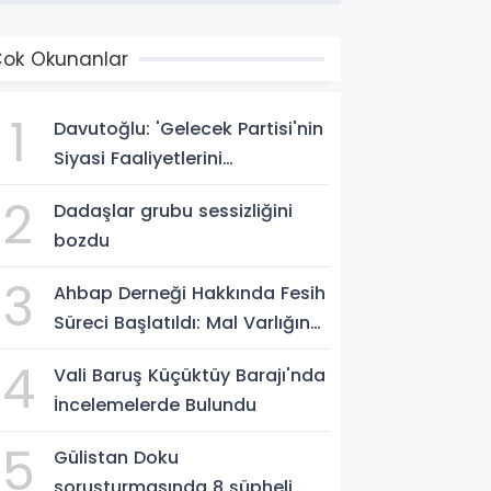
ok Okunanlar
1
Davutoğlu: 'Gelecek Partisi'nin
Siyasi Faaliyetlerini
Sonlandırıyoruz'
2
Dadaşlar grubu sessizliğini
bozdu
3
Ahbap Derneği Hakkında Fesih
Süreci Başlatıldı: Mal Varlığına
Tedbir, Yönetime Kayyum
4
Vali Baruş Küçüktüy Barajı'nda
İncelemelerde Bulundu
5
Gülistan Doku
soruşturmasında 8 şüpheli