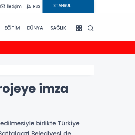
İletişim
RSS
EĞİTİM
DÜNYA
SAĞLIK
23:35
2026-
projeye imza
dilmesiyle birlikte Türkiye
Battalgazi Belediyesi de