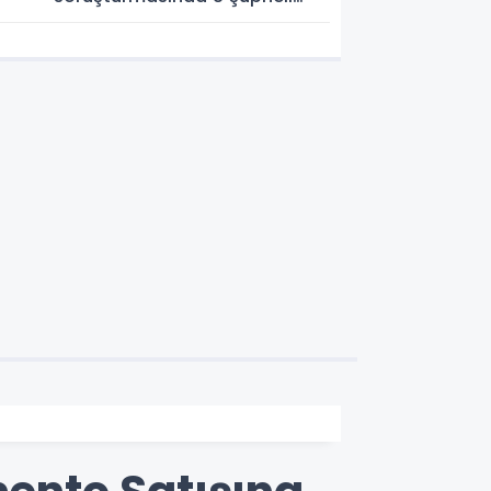
Erzurum Adliyesi'nde