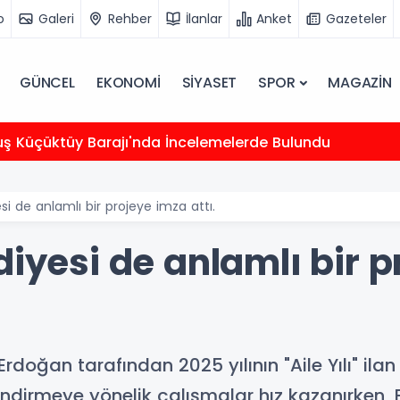
o
Galeri
Rehber
İlanlar
Anket
Gazeteler
GÜNCEL
EKONOMİ
SİYASET
SPOR
MAGAZİN
uş Küçüktüy Barajı'nda İncelemelerde Bulundu
si de anlamlı bir projeye imza attı.
diyesi de anlamlı bir 
ğan tarafından 2025 yılının "Aile Yılı" ilan e
dirmeye yönelik çalışmalar hız kazanırken, 