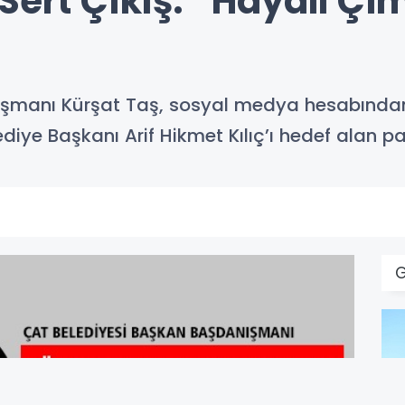
Sert Çıkış: “Hayali Çi
ışmanı Kürşat Taş, sosyal medya hesabında
diye Başkanı Arif Hikmet Kılıç’ı hedef alan pa