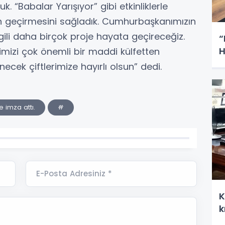
 “Babalar Yarışıyor” gibi etkinliklerle
man geçirmesini sağladık. Cumhurbaşkanımızın
 ilgili daha birçok proje hayata geçireceğiz.
“
H
imizi çok önemli bir maddi külfetten
ecek çiftlerimize hayırlı olsun” dedi.
 imza attı.
#
E-Posta Adresiniz *
K
k