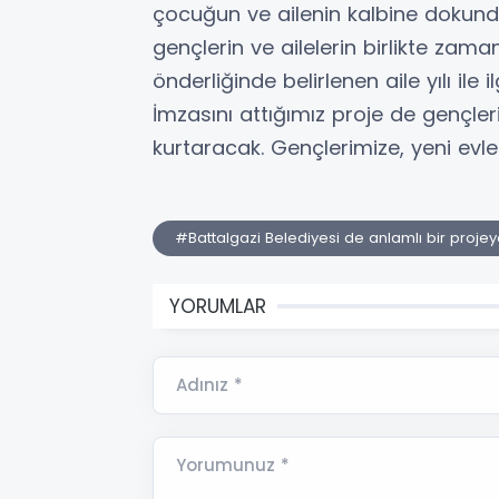
çocuğun ve ailenin kalbine dokunduk.
gençlerin ve ailelerin birlikte za
önderliğinde belirlenen aile yılı ile
İmzasını attığımız proje de gençler
kurtaracak. Gençlerimize, yeni evlen
#Battalgazi Belediyesi de anlamlı bir projeye
YORUMLAR
Adınız *
Yorumunuz *