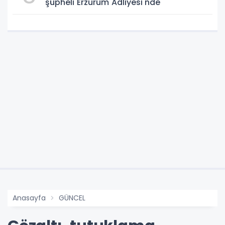
şüpheli Erzurum Adliyesi'nde
Anasayfa
GÜNCEL