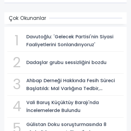
Çok Okunanlar
1
Davutoğlu: 'Gelecek Partisi'nin Siyasi
Faaliyetlerini Sonlandırıyoruz'
2
Dadaşlar grubu sessizliğini bozdu
3
Ahbap Derneği Hakkında Fesih Süreci
Başlatıldı: Mal Varlığına Tedbir,
Yönetime Kayyum
4
Vali Baruş Küçüktüy Barajı'nda
İncelemelerde Bulundu
5
Gülistan Doku soruşturmasında 8