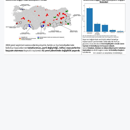
Bağımsız düşünce kuruluşu Toplum
Çalışmaları Enstitüsü, 31 Mart 2024 yerel
seçimlerinden bu yana belediye
yönetimlerinde yaşanan değişiklikleri
mercek altına aldı. Enstitünün yayımladığı
rapora göre, geçen bir buçuk yıllık süreçte
Türkiye genelinde 62 belediyede yönetim