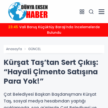
23:45
Vali Baruş Küçüktüy Barajı'nda İncelemelerde
Bulundu
Anasayfa
GÜNCEL
Kürşat Taş’tan Sert Çıkış:
“Hayali Çimento Satışına
Para Yok!”
Çat Belediyesi Başkan Başdanışmanı Kürşat
Taş, sosyal medya hesabından yaptığı
açıklamada, son günlerde Çat Belediyesi ve