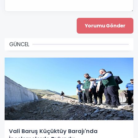
GÜNCEL
Vali Baruş Küçüktüy Barajı'nda