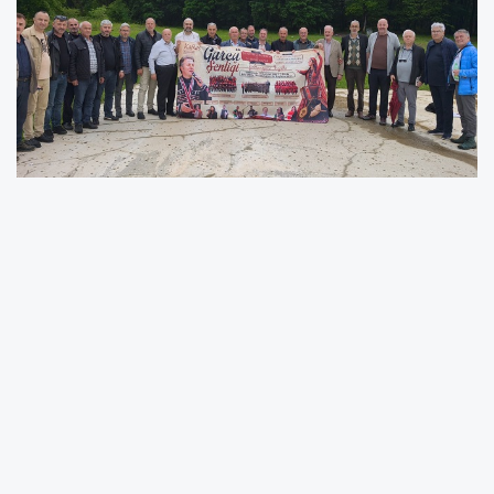
Bu yıl üçüncü kez yapılacak olan Gürcü
Şenliğine yurt dışından ve Türkiye’nin birçok
yerinden katılacak olan Gürcüler 30-31 Mayıs
günleri Sakarya Karapürçek’te buluşacak.
Üçüncüsü yapılacak olan Gürcü Şenliği
hazırlıkları aylar önce başladı. Son çalışmaları