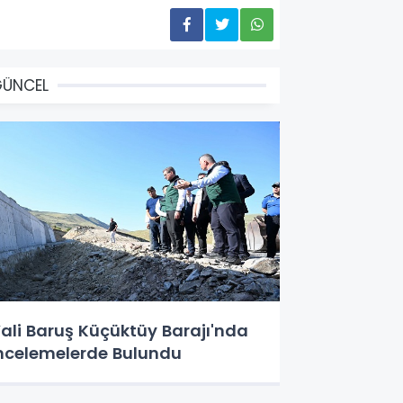
GÜNCEL
ali Baruş Küçüktüy Barajı'nda
ncelemelerde Bulundu