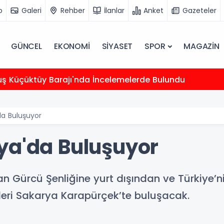
o
Galeri
Rehber
İlanlar
Anket
Gazeteler
GÜNCEL
EKONOMİ
SİYASET
SPOR
MAGAZİN
uş Küçüktüy Barajı'nda İncelemelerde Bulundu
da Buluşuyor
ya'da Buluşuyor
n Gürcü Şenliğine yurt dışından ve Türkiye’n
leri Sakarya Karapürçek’te buluşacak.