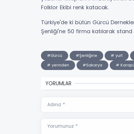
Folklor Ekibi renk katacak.
Türkiye'de ki bütün Gürcü Dernekle
Şenliği'ne 50 firma katılarak stand
#Gürcü
#Şenliğine
# yurt
# yerinden
#Sakarya
# Karapü
YORUMLAR
Adınız *
Yorumunuz *