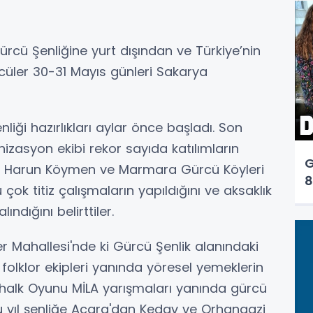
rcü Şenliğine yurt dışından ve Türkiye’nin
cüler 30-31 Mayıs günleri Sakarya
iği hazırlıkları aylar önce başladı. Son
izasyon ekibi rekor sayıda katılımların
G
kanı Harun Köymen ve Marmara Gürcü Köyleri
8
ok titiz çalışmaların yapıldığını ve aksaklık
ındığını belirttiler.
 Mahallesi'nde ki Gürcü Şenlik alanındaki
olklor ekipleri yanında yöresel yemeklerin
ü halk Oyunu MİLA yarışmaları yanında gürcü
Bu yıl şenliğe Acara'dan Kedav ve Orhangazi