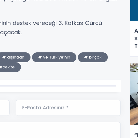
rinin destek vereceği 3. Kafkas Gürcü
A
 açacak.
S
T
# dışından
# ve Türkiye’nin
# birçok
rçek’te
E-Posta Adresiniz *
“