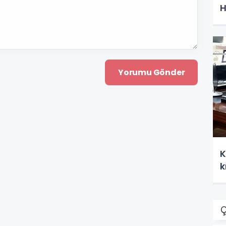
H
K
k
Ç