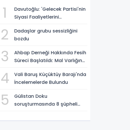
1
Davutoğlu: 'Gelecek Partisi'nin
Siyasi Faaliyetlerini
Sonlandırıyoruz'
2
Dadaşlar grubu sessizliğini
bozdu
3
Ahbap Derneği Hakkında Fesih
Süreci Başlatıldı: Mal Varlığına
Tedbir, Yönetime Kayyum
4
Vali Baruş Küçüktüy Barajı'nda
İncelemelerde Bulundu
5
Gülistan Doku
soruşturmasında 8 şüpheli
Erzurum Adliyesi'nde