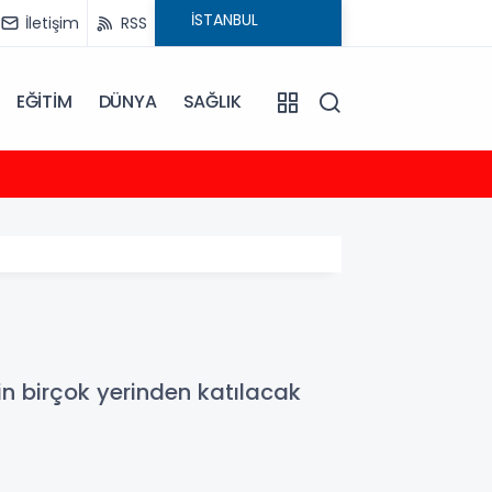
İletişim
RSS
EĞİTİM
DÜNYA
SAĞLIK
23:35
2026-
in birçok yerinden katılacak