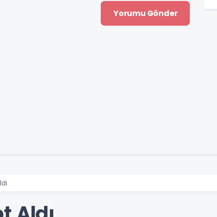
ldı
t Aldı