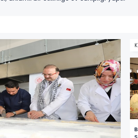
K
B
S