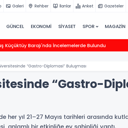
o
Galeri
Rehber
İlanlar
Anket
Gazeteler
GÜNCEL
EKONOMİ
SİYASET
SPOR
MAGAZİN
uş Küçüktüy Barajı'nda İncelemelerde Bulundu
iversitesinde “Gastro-Diplomasi” Buluşması
sitesinde “Gastro-Dip
 her yıl 21–27 Mayıs tarihleri arasında kutl
 anlamlı bir etkinliğe ev sahipliği yaptı.