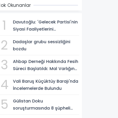
ok Okunanlar
1
Davutoğlu: 'Gelecek Partisi'nin
Siyasi Faaliyetlerini
Sonlandırıyoruz'
2
Dadaşlar grubu sessizliğini
bozdu
3
Ahbap Derneği Hakkında Fesih
Süreci Başlatıldı: Mal Varlığına
Tedbir, Yönetime Kayyum
4
Vali Baruş Küçüktüy Barajı'nda
İncelemelerde Bulundu
5
Gülistan Doku
soruşturmasında 8 şüpheli
Erzurum Adliyesi'nde