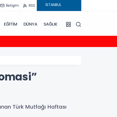
İletişim
RSS
EĞİTİM
DÜNYA
SAĞLIK
23:35
2026-
lomasi”
anan Türk Mutfağı Haftası