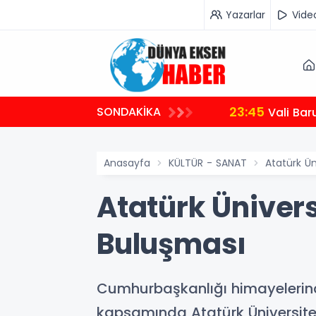
Yazarlar
Vide
23:45
SONDAKİKA
Vali Bar
Anasayfa
KÜLTÜR - SANAT
Atatürk Ün
Atatürk Üniver
Buluşması
Cumhurbaşkanlığı himayelerinde
kapsamında Atatürk Üniversitesi,