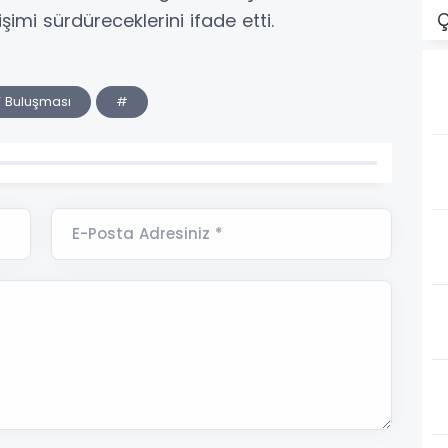
şimi sürdüreceklerini ifade etti.
Ç
” Buluşması
#
E-Posta Adresiniz *