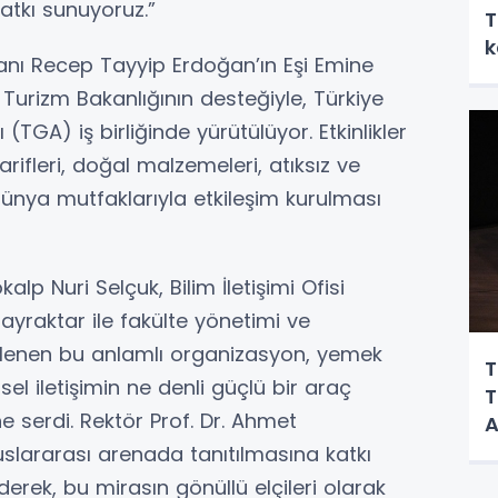
atkı sunuyoruz.”
T
k
nı Recep Tayyip Erdoğan’ın Eşi Emine
urizm Bakanlığının desteğiyle, Türkiye
(TGA) iş birliğinde yürütülüyor. Etkinlikler
arifleri, doğal malzemeleri, atıksız ve
 dünya mutfaklarıyla etkileşim kurulması
alp Nuri Selçuk, Bilim İletişimi Ofisi
ayraktar ile fakülte yönetimi ve
enlenen bu anlamlı organizasyon, yemek
T
msel iletişimin ne denli güçlü bir araç
T
 serdi. Rektör Prof. Dr. Ahmet
A
slararası arenada tanıtılmasına katkı
erek, bu mirasın gönüllü elçileri olarak