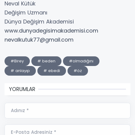
Neval Kütük
Değişim Uzmanı
Dünya Değişim Akademisi
www.dunyadegisimakademisi.com
nevalkutuk77@gmail.com
#Birey
# beden
#olmadığını
# anlayıp
# ebedi
#öz
YORUMLAR
Adınız *
E-Posta Adresiniz *