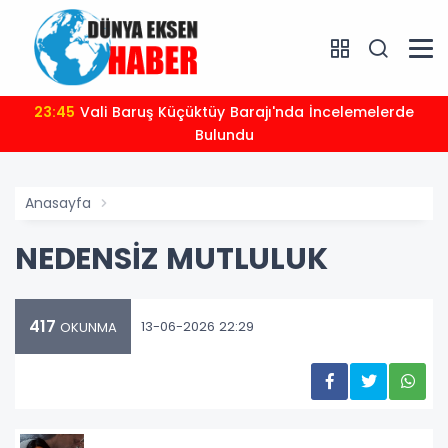
23:45
Vali Baruş Küçüktüy Barajı'nda İncelemelerde
Bulundu
Anasayfa
NEDENSİZ MUTLULUK
417
13-06-2026 22:29
OKUNMA