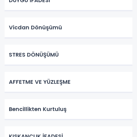
DUYGU İFADESİ
Vicdan Dönüşümü
STRES DÖNÜŞÜMÜ
AFFETME VE YÜZLEŞME
Bencillikten Kurtuluş
KISKANÇLIK İFADESİ