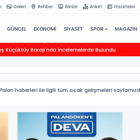
o
Galeri
Rehber
İlanlar
Anket
Gazeteler
GÜNCEL
EKONOMİ
SİYASET
SPOR
MAGAZİN
uş Küçüktüy Barajı'nda İncelemelerde Bulundu
lan haberleri ile ilgili tüm sıcak gelişmeleri sayfamızda