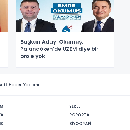
Başkan Adayı Okumuş,
;
Palandöken’de UZEM diye bir
proje yok
isoft
Haber Yazılımı
İM
YEREL
YA
RÖPORTAJ
IK
BİYOGRAFİ