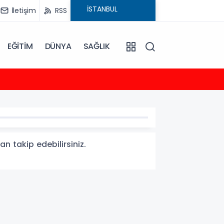
İletişim
RSS
EĞİTİM
DÜNYA
SAĞLIK
23:35
2026-
n takip edebilirsiniz.