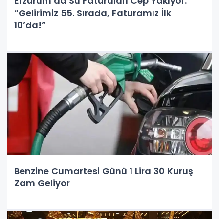
Erzurum’da Su Faturaları Cep Yakıyor:
“Gelirimiz 55. Sırada, Faturamız İlk
10’da!”
Benzine Cumartesi Günü 1 Lira 30 Kuruş
Zam Geliyor