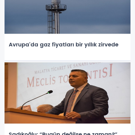
Avrupa'da gaz fiyatları bir yıllık zirvede
Sadıkoğlu: “Bugün değilse ne zaman?”