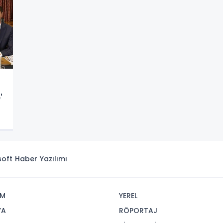
'
isoft
Haber Yazılımı
İM
YEREL
YA
RÖPORTAJ