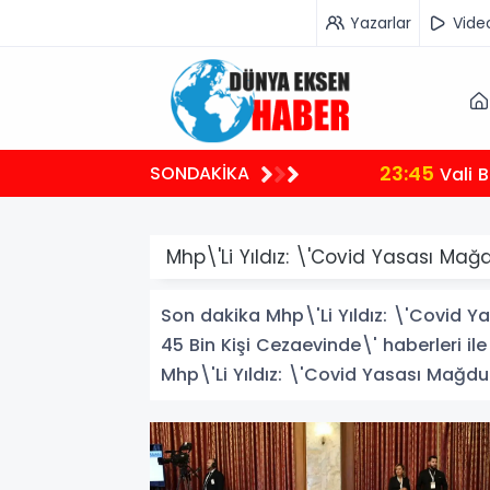
Yazarlar
Vide
23:45
SONDAKİKA
Vali Bar
Mhp\'Li Yıldız: \'Covid Yasası Mağ
Son dakika Mhp\'Li Yıldız: \'Covid Y
45 Bin Kişi Cezaevinde\' haberleri ile
Mhp\'Li Yıldız: \'Covid Yasası Mağduru 