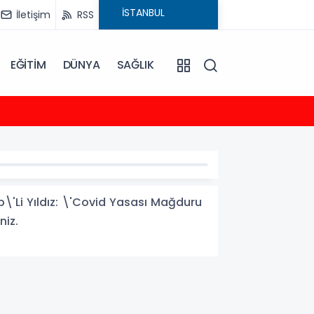
İletişim
RSS
EĞİTİM
DÜNYA
SAĞLIK
23:35
2026-
\'Li Yıldız: \'Covid Yasası Mağduru
niz.