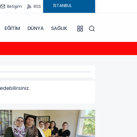
İletişim
RSS
EĞİTİM
DÜNYA
SAĞLIK
23:35
2026-
debilirsiniz.