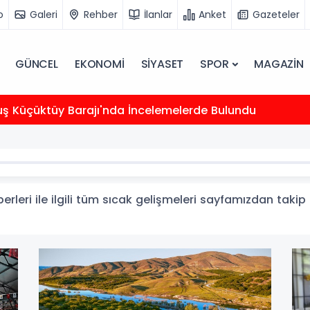
o
Galeri
Rehber
İlanlar
Anket
Gazeteler
GÜNCEL
EKONOMİ
SİYASET
SPOR
MAGAZİN
uş Küçüktüy Barajı'nda İncelemelerde Bulundu
rleri ile ilgili tüm sıcak gelişmeleri sayfamızdan takip e