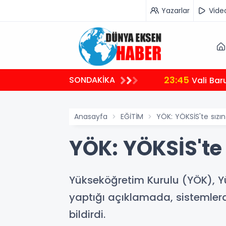
Yazarlar
Vide
23:45
SONDAKİKA
Vali Bar
Anasayfa
EĞİTİM
YÖK: YÖKSİS'te sızın
YÖK: YÖKSİS'te 
Yükseköğretim Kurulu (YÖK), Yük
yaptığı açıklamada, sistemlerd
bildirdi.