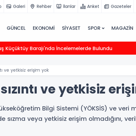
o
Galeri
Rehber
İlanlar
Anket
Gazeteler
GÜNCEL
EKONOMİ
SİYASET
SPOR
MAGAZİN
uş Küçüktüy Barajı'nda İncelemelerde Bulundu
tı ve yetkisiz erişim yok
sızıntı ve yetkisiz eri
seköğretim Bilgi Sistemi (YÖKSİS) ve veri merk
e sızma veya yetkisiz erişim olmadığını, ve