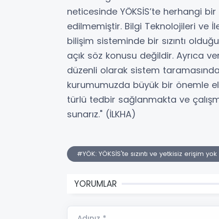
neticesinde YÖKSİS’te herhangi bir 
edilmemiştir. Bilgi Teknolojileri v
bilişim sisteminde bir sızıntı olduğ
açık söz konusu değildir. Ayrıca ve
düzenli olarak sistem taramasından
kurumumuzda büyük bir önemle ele 
türlü tedbir sağlanmakta ve çalış
sunarız." (İLKHA)
#YÖK: YÖKSİS'te sızıntı ve yetkisiz erişim yok
YORUMLAR
Adınız *