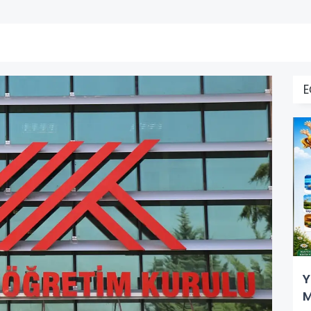
E
Y
M