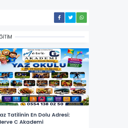
ĞİTİM
az Tatilinin En Dolu Adresi:
erve C Akademi