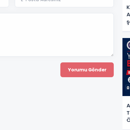
K
A
ş
A
T
Ö