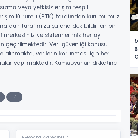
sızma veya yetkisiz erişim tespit
e İletişim Kurumu (BTK) tarafından kurumumuz
una dair tarafımıza şu ana dek bildirilen bir
ri merkezimiz ve sistemlerimiz her ay
M
 geçirilmektedir. Veri güvenliği konusu
B
alınmakta, verilerin korunması için her
Ö
malar yapılmaktadır. Kamuoyunun dikkatine
#
E-Posta Adresiniz *