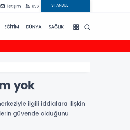
İletişim
RSS
EĞİTİM
DÜNYA
SAĞLIK
23:35
2026-
şim yok
eziyle ilgili iddialara ilişkin
rilerin güvende olduğunu