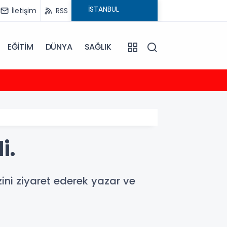
İletişim
RSS
EĞİTİM
DÜNYA
SAĞLIK
23:35
2026-
i.
ini ziyaret ederek yazar ve