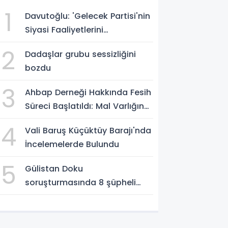
1
Davutoğlu: 'Gelecek Partisi'nin
Siyasi Faaliyetlerini
Sonlandırıyoruz'
2
Dadaşlar grubu sessizliğini
bozdu
3
Ahbap Derneği Hakkında Fesih
Süreci Başlatıldı: Mal Varlığına
Tedbir, Yönetime Kayyum
4
Vali Baruş Küçüktüy Barajı'nda
İncelemelerde Bulundu
5
Gülistan Doku
soruşturmasında 8 şüpheli
Erzurum Adliyesi'nde