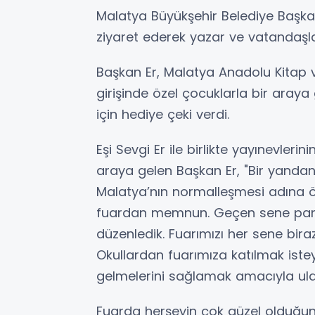
Malatya Büyükşehir Belediye Başkan
ziyaret ederek yazar ve vatandaşla
Başkan Er, Malatya Anadolu Kitap ve
girişinde özel çocuklarla bir aray
için hediye çeki verdi.
Eşi Sevgi Er ile birlikte yayınevlerin
araya gelen Başkan Er, "Bir yandan
Malatya’nın normalleşmesi adına ö
fuardan memnun. Geçen sene pand
düzenledik. Fuarımızı her sene bira
Okullardan fuarımıza katılmak istey
gelmelerini sağlamak amacıyla ulaş
Fuarda herşeyin çok güzel olduğunu