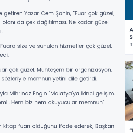
getiren Yazar Cem Şahin, "Fuar çok güzel,
zel olanı da çek dağıtılması. Ne kadar güzel
A
.
S
T
Fuara size ve sunulan hizmetler çok güzel.
edi.
"Fuar çok güzel. Muhteşem bir organizasyon.
sözleriyle memnuniyetini dile getirdi.
la Mihrinaz Engin "Malatya'ya ikinci gelişim.
nemli. Hem biz hem okuyucular memnun"
kitap fuarı olduğunu ifade ederek, Başkan
“