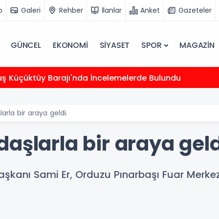
o
Galeri
Rehber
İlanlar
Anket
Gazeteler
GÜNCEL
EKONOMİ
SİYASET
SPOR
MAGAZİN
uş Küçüktüy Barajı'nda İncelemelerde Bulundu
arla bir araya geldi.
aşlarla bir araya geld
şkanı Sami Er, Orduzu Pınarbaşı Fuar Merkez