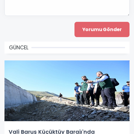
GÜNCEL
Vali Baruş Küçüktüy Barajı'nda