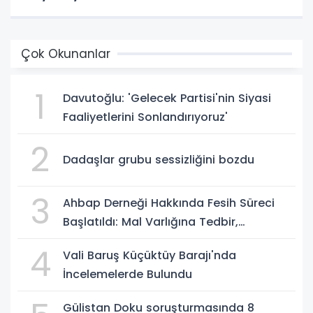
Çok Okunanlar
1
Davutoğlu: 'Gelecek Partisi'nin Siyasi
Faaliyetlerini Sonlandırıyoruz'
2
Dadaşlar grubu sessizliğini bozdu
3
Ahbap Derneği Hakkında Fesih Süreci
Başlatıldı: Mal Varlığına Tedbir,
Yönetime Kayyum
4
Vali Baruş Küçüktüy Barajı'nda
İncelemelerde Bulundu
Gülistan Doku soruşturmasında 8