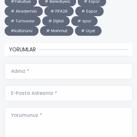
#Yakutiye
# Belediyesi
# Espor
# Akademisi
# FIFA26
# Espor
# Turnuvası
# Dijital
# spor
#kültürünü
# Mahmut
# Uçar
YORUMLAR
Adınız *
E-Posta Adresiniz *
Yorumunuz *