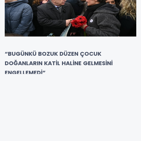
“BUGÜNKÜ BOZUK DÜZEN ÇOCUK
DOĞANLARIN KATİL HALİNE GELMESİNİ
ENGELLEMEDİ”
“SOKAKLARDA ÇETELERİ DEĞİL, DEVLETİ
HÂKİM KILMALIYIZ”
Zafer Partisi Genel Başkanı Prof. Dr. Ümit
Özdağ, 24 Ocak 2025'te bıçaklanarak
katledilen 14 yaşındaki Mattia Ahmet