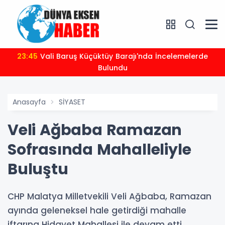
23:45
Vali Baruş Küçüktüy Barajı'nda İncelemelerde
Bulundu
Anasayfa
SİYASET
Veli Ağbaba Ramazan
Sofrasında Mahalleliyle
Buluştu
CHP Malatya Milletvekili Veli Ağbaba, Ramazan
ayında geleneksel hale getirdiği mahalle
iftarına Hidayet Mahallesi ile devam etti.