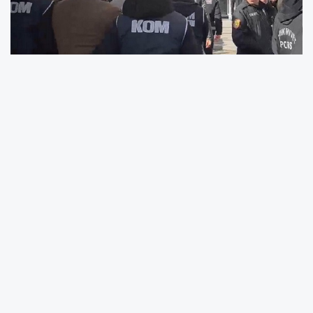
Pasinler Cumhuriyet Başsavcılığı tarafından
yürütülen soruşturma çerçevesinde, Erzurum
Emniyet Müdürlüğü Kaçakçılık ve Organize
Suçlarla Mücadele Şube Müdürlüğü ekipleri
kapsamlı bir çalışma gerçekleştirdi.
Türk Ceza Kanunu’nun 220. maddesi
kapsamında “Örgüt Kurma, Yönetme ve
Üyelik”, 241. maddesi kapsamında “Tefecilik”
ve 149. maddesi kapsamında “Nitelikli Yağma”