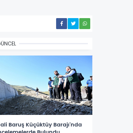
GÜNCEL
ali Baruş Küçüktüy Barajı'nda
ncelemelerde Bulundu