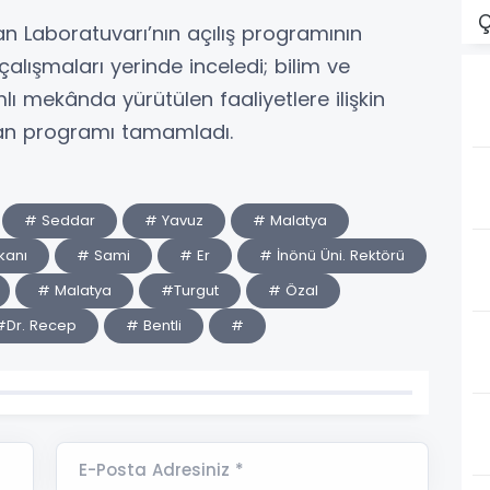
Ç
an Laboratuvarı’nın açılış programının
alışmaları yerinde inceledi; bilim ve
 mekânda yürütülen faaliyetlere ilişkin
ndan programı tamamladı.
# Seddar
# Yavuz
# Malatya
kanı
# Sami
# Er
# İnönü Üni. Rektörü
# Malatya
#Turgut
# Özal
#Dr. Recep
# Bentli
#
E-Posta Adresiniz *