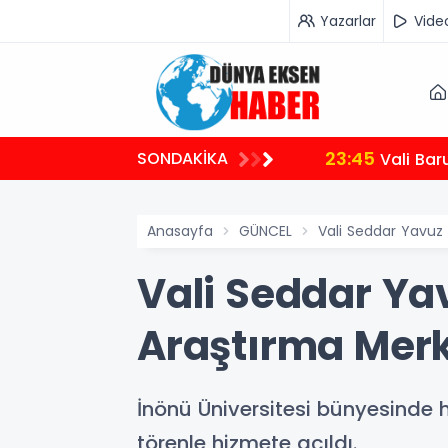
Yazarlar
Vide
23:45
SONDAKİKA
Vali Bar
Anasayfa
GÜNCEL
Vali Seddar Yavuz İ
Vali Seddar Yav
Araştırma Merke
İnönü Üniversitesi bünyesinde 
törenle hizmete açıldı.