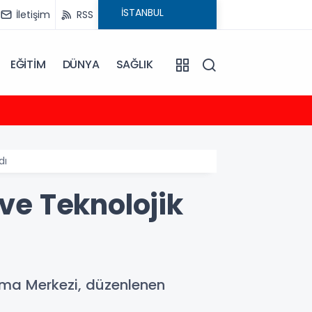
İletişim
RSS
EĞİTİM
DÜNYA
SAĞLIK
23:35
2026-
dı
 ve Teknolojik
ırma Merkezi, düzenlenen