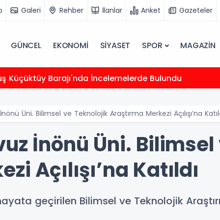
o
Galeri
Rehber
İlanlar
Anket
Gazeteler
GÜNCEL
EKONOMİ
SİYASET
SPOR
MAGAZİN
uş Küçüktüy Barajı'nda İncelemelerde Bulundu
nönü Üni. Bilimsel ve Teknolojik Araştırma Merkezi Açılışı’na Katıl
uz İnönü Üni. Bilimsel
zi Açılışı’na Katıldı
hayata geçirilen Bilimsel ve Teknolojik Araşt