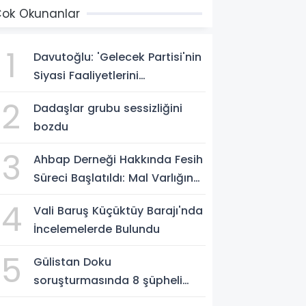
ok Okunanlar
1
Davutoğlu: 'Gelecek Partisi'nin
Siyasi Faaliyetlerini
Sonlandırıyoruz'
2
Dadaşlar grubu sessizliğini
bozdu
3
Ahbap Derneği Hakkında Fesih
Süreci Başlatıldı: Mal Varlığına
Tedbir, Yönetime Kayyum
4
Vali Baruş Küçüktüy Barajı'nda
İncelemelerde Bulundu
5
Gülistan Doku
soruşturmasında 8 şüpheli
Erzurum Adliyesi'nde