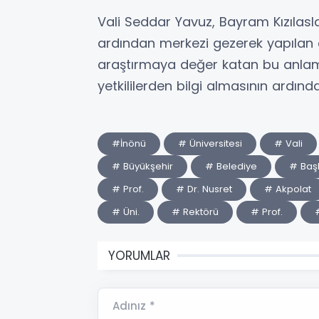
Vali Seddar Yavuz, Bayram Kızılasl
ardından merkezi gezerek yapılan ç
araştırmaya değer katan bu anlamlı
yetkililerden bilgi almasının ardı
#İnönü
# Üniversitesi
# Vali
# Büyükşehir
# Belediye
# Baş
# Prof.
# Dr. Nusret
# Akpolat
# Üni.
# Rektörü
# Prof.
YORUMLAR
Adınız *