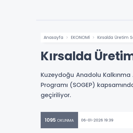
Anasayfa
EKONOMİ
Kırsalda Üretim 
Kırsalda Üreti
Kuzeydoğu Anadolu Kalkınma A
Programı (SOGEP) kapsamında, 
geçiriliyor.
1095
06-01-2026 19:39
OKUNMA