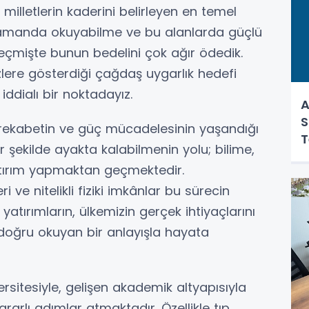
milletlerin kaderini belirleyen en temel
u zamanda okuyabilme ve bu alanlarda güçlü
Geçmişte bunun bedelini çok ağır ödedik.
lere gösterdiği çağdaş uygarlık hedefi
ddialı bir noktadayız.
A
S
 rekabetin ve güç mücadelesinin yaşandığı
T
r şekilde ayakta kalabilmenin yolu; bilime,
yatırım yapmaktan geçmektedir.
 ve nitelikli fiziki imkânlar bu sürecin
atırımların, ülkemizin gerçek ihtiyaçlarını
doğru okuyan bir anlayışla hayata
rsitesiyle, gelişen akademik altyapısıyla
ararlı adımlar atmaktadır. Özellikle tıp