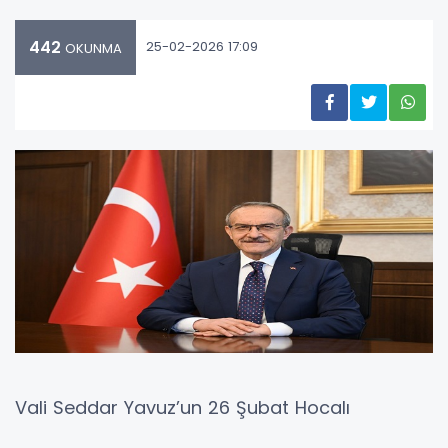
442
25-02-2026 17:09
OKUNMA
Vali Seddar Yavuz’un 26 Şubat Hocalı
Katliamı’nı Anma Mesajı