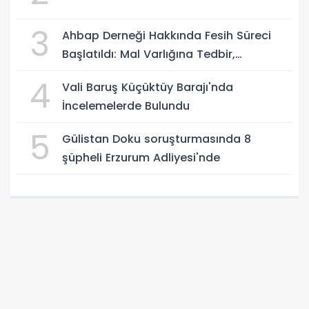
3
Ahbap Derneği Hakkında Fesih Süreci
Başlatıldı: Mal Varlığına Tedbir,
Yönetime Kayyum
4
Vali Baruş Küçüktüy Barajı'nda
İncelemelerde Bulundu
5
Gülistan Doku soruşturmasında 8
şüpheli Erzurum Adliyesi'nde