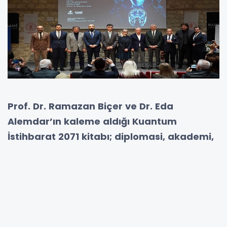
Prof. Dr. Ramazan Biçer ve Dr. Eda
Alemdar’ın kaleme aldığı Kuantum
İstihbarat 2071 kitabı; diplomasi, akademi,
yargı, kamu ve güvenlik alanından önemli
isimlerin katıldığı etkinlikle tanıtıldı.
Kitapta, istihbarat kavramının yalnızca veri
toplama ve saha faaliyetleriyle sınırlı
olmadığı; insan bilinci, algı ve öngörü