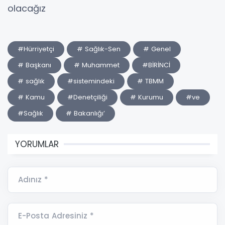
olacağız
#Hürriyetçi
# Sağlık-Sen
# Genel
# Başkanı
# Muhammet
#BİRİNCİ
# sağlık
#sistemindeki
# TBMM
# Kamu
#Denetçiliği
# Kurumu
#ve
#Sağlık
# Bakanlığı’
YORUMLAR
Adınız *
E-Posta Adresiniz *