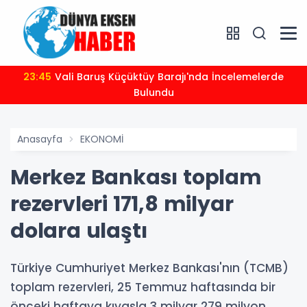
23:45
Vali Baruş Küçüktüy Barajı'nda İncelemelerde
Bulundu
Anasayfa
EKONOMİ
Merkez Bankası toplam
rezervleri 171,8 milyar
dolara ulaştı
Türkiye Cumhuriyet Merkez Bankası'nın (TCMB)
toplam rezervleri, 25 Temmuz haftasında bir
önceki haftaya kıyasla 3 milyar 279 milyon