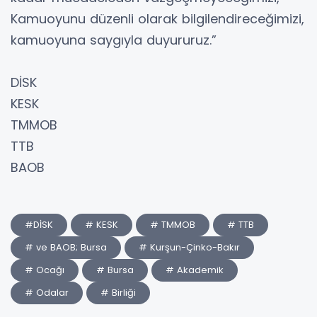
Kamuoyunu düzenli olarak bilgilendireceğimizi,
kamuoyuna saygıyla duyururuz.”
DİSK
KESK
TMMOB
TTB
BAOB
#DİSK
# KESK
# TMMOB
# TTB
# ve BAOB; Bursa
# Kurşun-Çinko-Bakır
# Ocağı
# Bursa
# Akademik
# Odalar
# Birliği