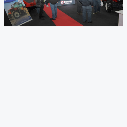
Türkiye tarımının ihtiyaçlarını çiftçilerle beraber çözümleyen
Erkunt Traktör, 2026 tarım sezonuna, tüm tarımsal faaliyetler için
hazır kıta durumundaki ürün ordusuyla birlikte İzmir’de
düzenlenen 21’inci
Agroexpo Uluslararası Tarım ve
Hayvancılık
Fuarı'nda merhaba dedi.
Bölgeye özel meyvecilik ve bahçe tarımına odaklanan güçlü ürün
gamını Türk çiftçisinin beğenisine sunan Erkunt Traktör, özellikle
Ege Bölgesi başta olmak üzere; yoğun meyve üretimi yapılan
bölgelerde doğru makine seçiminin verimlilik üzerindeki
belirleyici rolüne dikkat çekiyor.