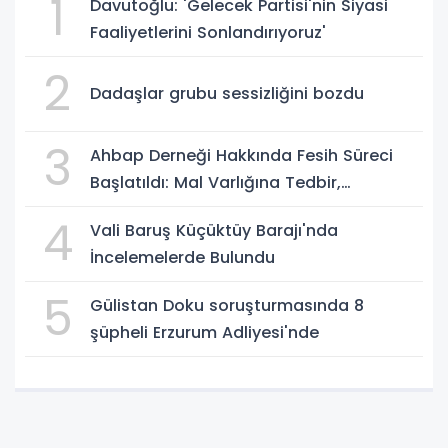
1
Davutoğlu: 'Gelecek Partisi'nin Siyasi
Faaliyetlerini Sonlandırıyoruz'
2
Dadaşlar grubu sessizliğini bozdu
3
Ahbap Derneği Hakkında Fesih Süreci
Başlatıldı: Mal Varlığına Tedbir,
Yönetime Kayyum
4
Vali Baruş Küçüktüy Barajı'nda
İncelemelerde Bulundu
5
Gülistan Doku soruşturmasında 8
şüpheli Erzurum Adliyesi'nde