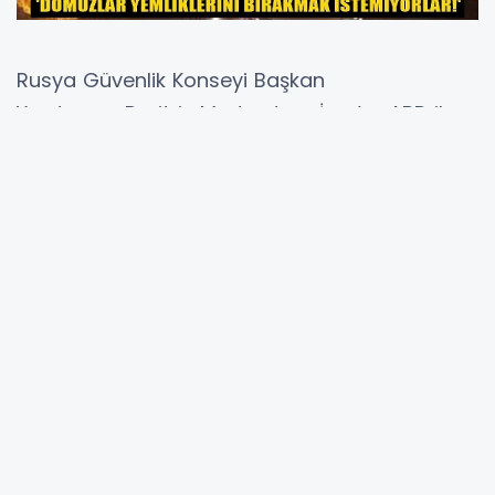
Rusya Güvenlik Konseyi Başkan
Yardımcısı Dmitriy Medvedev , İran’ın, ABD ile
İsrail’in başlattığı saldırı nedeniyle nükleer silah
geliştirmeyi hızlandıracağını belirterek, "ABD
Başkanı Donald Trump çılgın ve suçlu
politikasını sürdürürse, (3. Dünya Savaşı)
şüphesiz başlayacaktır.” dedi.
'İRAN NÜKLEER SİLAH GELİŞTİRME ÇABALARINI İKİ
KATINA ÇIKARACAK'
Medvedev, ABD ve İsrail’in İran’a yönelik
saldırılarına ilişkin Rus haber ajansı TASS’a
açıklamalarda bulundu.