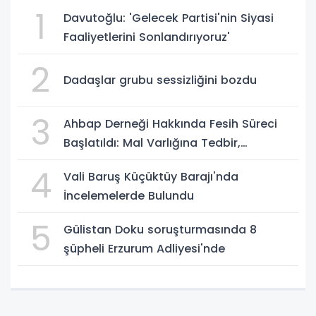
1
Davutoğlu: 'Gelecek Partisi'nin Siyasi
Faaliyetlerini Sonlandırıyoruz'
2
Dadaşlar grubu sessizliğini bozdu
3
Ahbap Derneği Hakkında Fesih Süreci
Başlatıldı: Mal Varlığına Tedbir,
Yönetime Kayyum
4
Vali Baruş Küçüktüy Barajı'nda
İncelemelerde Bulundu
5
Gülistan Doku soruşturmasında 8
şüpheli Erzurum Adliyesi'nde