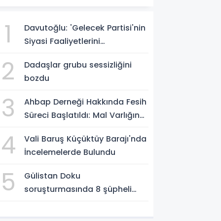
1
Davutoğlu: 'Gelecek Partisi'nin
Siyasi Faaliyetlerini
Sonlandırıyoruz'
2
Dadaşlar grubu sessizliğini
bozdu
3
Ahbap Derneği Hakkında Fesih
Süreci Başlatıldı: Mal Varlığına
Tedbir, Yönetime Kayyum
4
Vali Baruş Küçüktüy Barajı'nda
İncelemelerde Bulundu
5
Gülistan Doku
soruşturmasında 8 şüpheli
Erzurum Adliyesi'nde