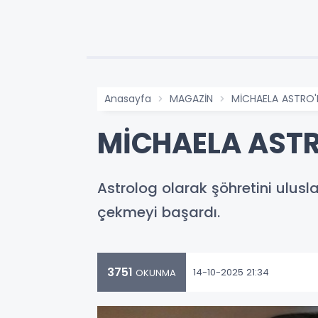
Anasayfa
MAGAZİN
MİCHAELA ASTRO'
MİCHAELA ASTR
Astrolog olarak şöhretini ulusl
çekmeyi başardı.
3751
14-10-2025 21:34
OKUNMA