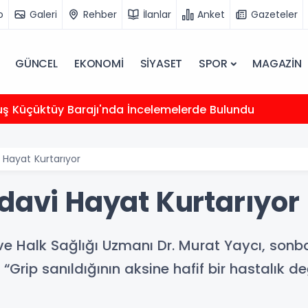
o
Galeri
Rehber
İlanlar
Anket
Gazeteler
GÜNCEL
EKONOMİ
SİYASET
SPOR
MAGAZİN
uş Küçüktüy Barajı'nda İncelemelerde Bulundu
 Hayat Kurtarıyor
edavi Hayat Kurtarıyor
ve Halk Sağlığı Uzmanı Dr. Murat Yaycı, sonb
“Grip sanıldığının aksine hafif bir hastalık değ