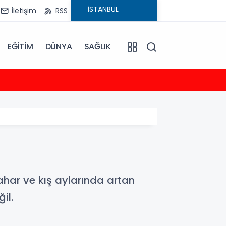
İletişim
RSS
EĞİTİM
DÜNYA
SAĞLIK
23:35
2026-
ahar ve kış aylarında artan
il.