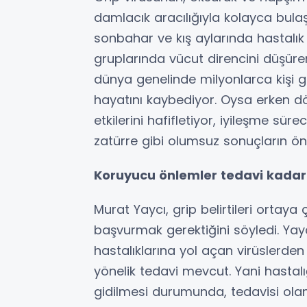
damlacık aracılığıyla kolayca bulaş
sonbahar ve kış aylarında hastalık k
gruplarında vücut direncini düşürer
dünya genelinde milyonlarca kişi gr
hayatını kaybediyor. Oysa erken d
etkilerini hafifletiyor, iyileşme sür
zatürre gibi olumsuz sonuçların önü
Koruyucu önlemler tedavi kadar
Murat Yaycı, grip belirtileri ortay
başvurmak gerektiğini söyledi. Yay
hastalıklarına yol açan virüslerden
yönelik tedavi mevcut. Yani hastal
gidilmesi durumunda, tedavisi olan