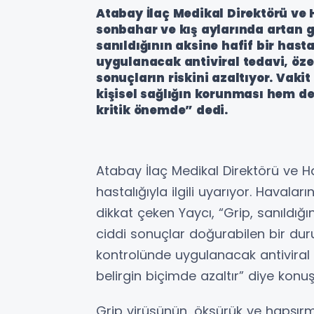
Atabay İlaç Medikal Direktörü ve 
sonbahar ve kış aylarında artan g
sanıldığının aksine hafif bir hasta
uygulanacak antiviral tedavi, özel
sonuçların riskini azaltıyor. Va
kişisel sağlığın korunması hem d
kritik önemde” dedi.
Atabay İlaç Medikal Direktörü ve Ha
hastalığıyla ilgili uyarıyor. Havala
dikkat çeken Yaycı, “Grip, sanıldığın
ciddi sonuçlar doğurabilen bir du
kontrolünde uygulanacak antiviral t
belirgin biçimde azaltır” diye konuş
Grip virüsünün, öksürük ve hapşır