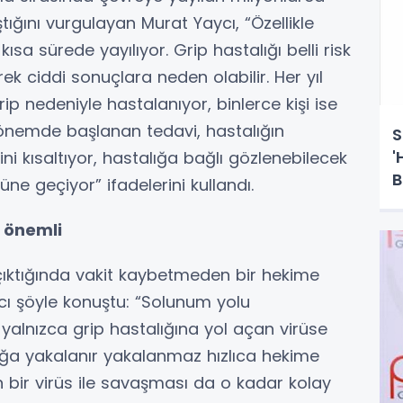
tığını vurgulayan Murat Yaycı, “Özellikle
ısa sürede yayılıyor. Grip hastalığı belli risk
ek ciddi sonuçlara neden olabilir. Her yıl
ip nedeniyle hastalanıyor, binlerce kişi ise
önemde başlanan tedavi, hastalığın
S
'
ecini kısaltıyor, hastalığa bağlı gözlenebilecek
B
ne geçiyor” ifadelerini kullandı.
 önemli
a çıktığında vakit kaybetmeden bir hekime
cı şöyle konuştu: “Solunum yolu
 yalnızca grip hastalığına yol açan virüse
ığa yakalanır yakalanmaz hızlıca hekime
 bir virüs ile savaşması da o kadar kolay