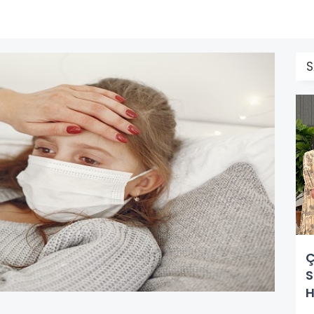
S
Ç
S
H
Y