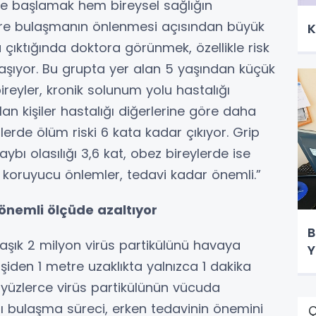
e başlamak hem bireysel sağlığın
ere bulaşmanın önlenmesi açısından büyük
K
a çıktığında doktora görünmek, özellikle risk
 taşıyor. Bu grupta yer alan 5 yaşından küçük
bireyler, kronik solunum yolu hastalığı
olan kişiler hastalığı diğerlerine göre daha
ilerde ölüm riski 6 kata kadar çıkıyor. Grip
bı olasılığı 3,6 kat, obez bireylerde ise
e koruyucu önlemler, tedavi kadar önemli.”
 önemli ölçüde azaltıyor
B
klaşık 2 milyon virüs partikülünü havaya
Y
kişiden 1 metre uzaklıkta yalnızca 1 dakika
yüzlerce virüs partikülünün vücuda
lı bulaşma süreci, erken tedavinin önemini
Ç