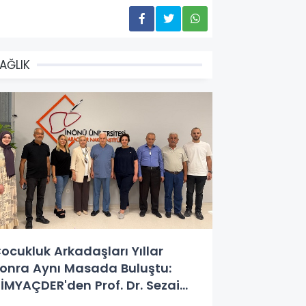
AĞLIK
ocukluk Arkadaşları Yıllar
onra Aynı Masada Buluştu:
İMYAÇDER'den Prof. Dr. Sezai
ılmaz'a Anlamlı Ziyaret