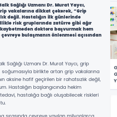
Halk Sağlığı Uzmanı Dr. Murat Yaycı,
rip vakalarına dikkat çekerek, “Grip
lık değil. Hastalığın ilk günlerinde
likle risk gruplarında zatürre gibi ağır
kit kaybetmeden doktora başvurmak hem
e çevreye bulaşmanın önlenmesi açısından
lk Sağlığı Uzmanı Dr. Murat Yaycı, grip
G
rın soğumasıyla birlikte artan grip vakalarına
G
ın aksine hafif geçirilen bir rahatsızlık değil,
Y
rum. Hastalığın başlangıcında hekim
edavi, hastalığa bağlı oluşabilecek riskleri
tu.
ma sırasında çevreye yayılan milyonlarca