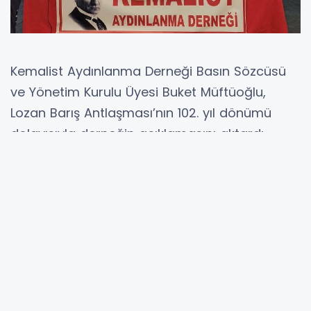
Kemalist Aydınlanma Derneği Basın Sözcüsü
ve Yönetim Kurulu Üyesi Buket Müftüoğlu,
Lozan Barış Antlaşması’nın 102. yıl dönümü
dolayısıyla derneğin açıklamasını aktardı.
Açıklamada, “24 Temmuz 1923’te imzalanan
Lozan Barış Antlaşması, Türk milletinin
emperyalizme karşı kazandığı büyük bir
zaferin hukuki belgesidir” denildi.
Kemalist Aydınlanma Derneği, Türkiye
Cumhuriyeti'nin tapu senedi olarak anılan
Lozan Antlaşması’nın 102. yıl dönümü