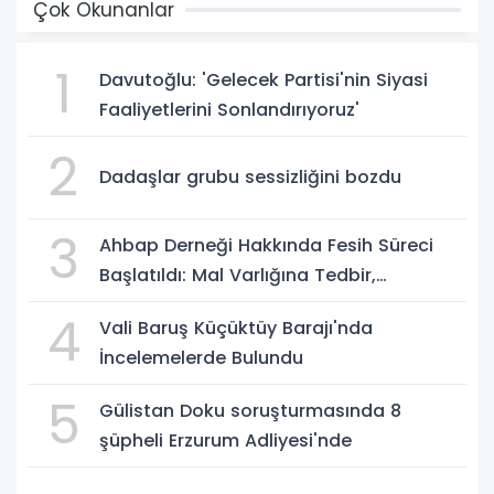
Çok Okunanlar
1
Davutoğlu: 'Gelecek Partisi'nin Siyasi
Faaliyetlerini Sonlandırıyoruz'
2
Dadaşlar grubu sessizliğini bozdu
3
Ahbap Derneği Hakkında Fesih Süreci
Başlatıldı: Mal Varlığına Tedbir,
Yönetime Kayyum
4
Vali Baruş Küçüktüy Barajı'nda
İncelemelerde Bulundu
5
Gülistan Doku soruşturmasında 8
şüpheli Erzurum Adliyesi'nde