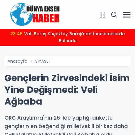
23:45
Vali Baruş Küçüktüy Barajı'nda İncelemelerde
Bulundu
Anasayfa
SİYASET
Gençlerin Zirvesindeki İsim
Yine Değişmedi: Veli
Ağbaba
ORC Araştırma'nın 26 ilde yaptığı ankette
gençlerin en beğendiği milletvekili bir kez daha
CHP Malatya Milletvekili Veli Ağbaba oldu.