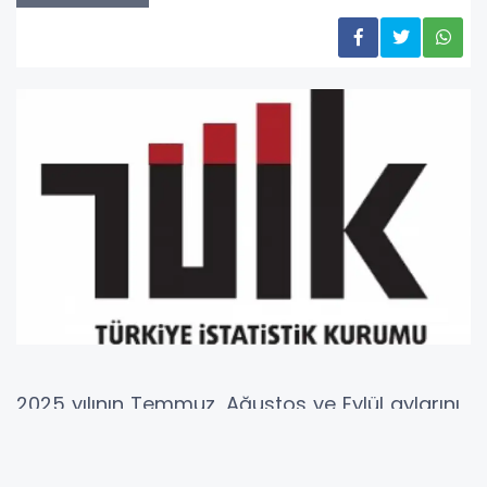
2025 yılının Temmuz, Ağustos ve Eylül aylarını
kapsayan III. çeyreğinde yurt içinde ikamet
eden 21 milyon 548 bin kişi seyahate çıktı. Bir