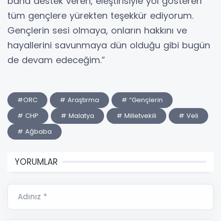
bana destek veren, eleştirisiyle yol gösteren
tüm gençlere yürekten teşekkür ediyorum.
Gençlerin sesi olmaya, onların hakkını ve
hayallerini savunmaya dün olduğu gibi bugün
de devam edeceğim.”
#ORC
# Araştırma
# “Gençlerin
# CHP
# Malatya
# Milletvekili
# Veli
# Ağbaba
YORUMLAR
Adınız *