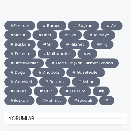
#Erzurum
# Barosu
# Başkanı
# Av.
#Mesut
#Öner
# Çat
#Belediye
# Başkanı
#Arif
# Hikmet
#Kılıç
# Erzurum
#Matbaacılar
#ve
#Kırtasiyeciler
# Odası Başkanı Hikmet Karaca
# Doğu
# Anadolu
# Gazeteciler
# Cemiyeti
# Başkanı
# Ayhan
#Türkez
# CHP
# Erzurum
#İl
#Başkanı
#Mahmut
#Edebali
#
YORUMLAR