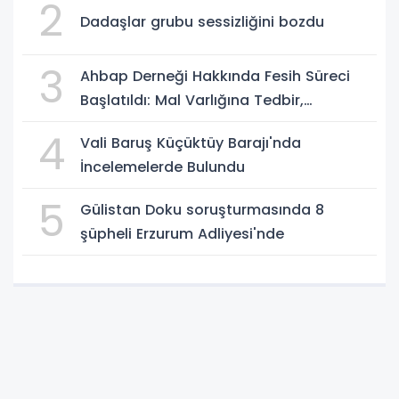
2
Dadaşlar grubu sessizliğini bozdu
3
Ahbap Derneği Hakkında Fesih Süreci
Başlatıldı: Mal Varlığına Tedbir,
Yönetime Kayyum
4
Vali Baruş Küçüktüy Barajı'nda
İncelemelerde Bulundu
5
Gülistan Doku soruşturmasında 8
şüpheli Erzurum Adliyesi'nde