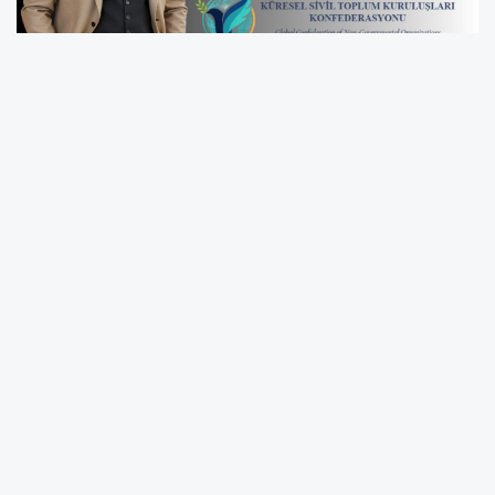
Erzurum sivil toplum arenası, deneyimli iş
insanı ve sosyal sorumluluk projeleriyle
tanınan Fuat Yılmaz’ın Küresel Sivil Toplum
Kuruluşları Konfederasyonu Erzurum İl
Başkanlığı’na atanmasıyla önemli bir değişim
ve güçlenme dönemine giriyor. Bu atama,
şehrin sosyal potansiyelini harekete geçirmek
ve toplumsal kalkınmaya katkı sağlamak
amacıyla yürütülen sivil toplum faaliyetlerini
daha güçlü bir kurumsal yapıya kavuşturmayı
hedefliyor.