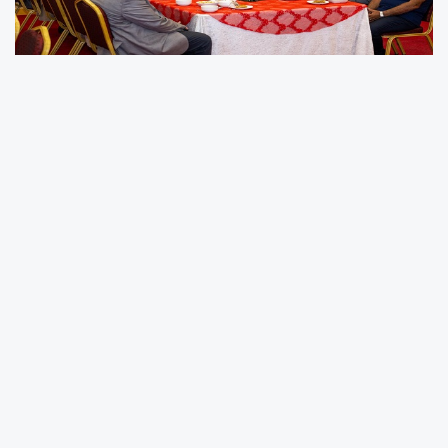
“HÜSEYNİ DURUŞ HER ZAMAN BİZLERE ÖRNEK
OLMUŞTUR”
Malatya Büyükşehir Belediye Başkanı Sami Er,
“Hz. Hasan ve Hz. Hüseyin Efendilerimizin aziz
hatırası bizlere daima adaletin, hakkın ve
zulme karşı dimdik durmanın önemini
hatırlatmaktadır. O Hüseyni, dik duruş her
zaman bizler için bir örnek olmuştur” dedi.
Büyükşehir Belediye Başkanı Sami Er,