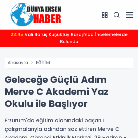
23:45
Vali Baruş Küçüktüy Barajı'nda İncelemelerde
Bulundu
Anasayfa
EĞİTİM
Geleceğe Güçlü Adım
Merve C Akademi Yaz
Okulu ile Başlıyor
Erzurum'da eğitim alanındaki başarılı
çalışmalarıyla adından söz ettiren Merve C
Akademi Öğrenci Etkinlik Merkezi, 29 Haziran -