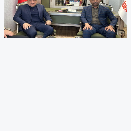
Malatya Büyükşehir Belediyesi bir önceki
dönem başkanı Selahattin Gürkan, Yeniden
Refah Partisi Malatya İl Başkanı Burhan Kılıç’ı
ziyaret etti. İki ismin buluşmasına damga
vuran konu ise "Kişisel hesaplar değil,
Malatya’nın geleceği" oldu.
Malatya’da geçmiş dönemde hayata geçirdiği
projelerle kentin çehresini değiştiren Selahattin
Gürkan, Yeniden Refah Partisi İl Teşkilatı’na bir