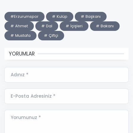
#Erzurumspor
# Kulüp
# Başkanı
# Ahmet
# Dal
# İçişleri
# Bakanı
# Mustafa
# Çiftçi
YORUMLAR
Adınız *
E-Posta Adresiniz *
Yorumunuz *