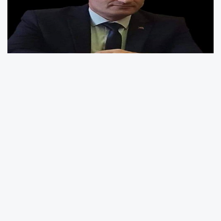
(TÜİK) tarafından açıklanan şubat ayı
enflasyon verileri kamuoyunda geniş yankı
uyandırdı. 12 aylık ortalamalara göre tüketici
fiyat endeksi (TÜFE) yüzde 33,39, yurt içi
üretici fiyat endeksi (Yİ-ÜFE) ise yüzde 25,6
artış gösterdi.
Aylık bazda TÜFE yüzde 2,96, Yİ-ÜFE ise yüzde