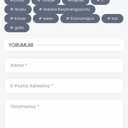
#Ziraat
# Türkiye
#Kupası
# C
# Grubu
# Ankara Keçiörengücü’nü
# konuk
# eden
# Erzurumspor
# bol
# gollü
YORUMLAR
Adınız *
E-Posta Adresiniz *
Yorumunuz *