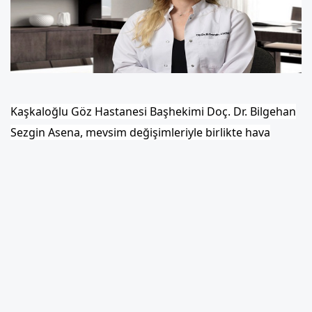
Kaşkaloğlu Göz Hastanesi Başhekimi Doç. Dr. Bilgehan
Sezgin Asena, mevsim değişimleriyle birlikte hava
koşullarına bağlı olarak gözlerde kuruluk ve alerji
görülebildiğini söyledi.
Sonbahar ve kış aylarında, rüzgar ile soğuk havanın
vücudun hormonal dengesini değiştirdiğini ve göz
kuruluğunu tetiklediğini belirten Asena, bu durumda
yerine koyma tedavisi uygulandığını
dile getirdi.