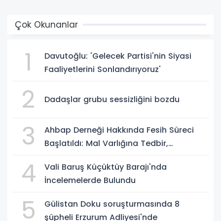
Çok Okunanlar
1
Davutoğlu: 'Gelecek Partisi'nin Siyasi
Faaliyetlerini Sonlandırıyoruz'
2
Dadaşlar grubu sessizliğini bozdu
3
Ahbap Derneği Hakkında Fesih Süreci
Başlatıldı: Mal Varlığına Tedbir,
Yönetime Kayyum
4
Vali Baruş Küçüktüy Barajı'nda
İncelemelerde Bulundu
5
Gülistan Doku soruşturmasında 8
şüpheli Erzurum Adliyesi'nde