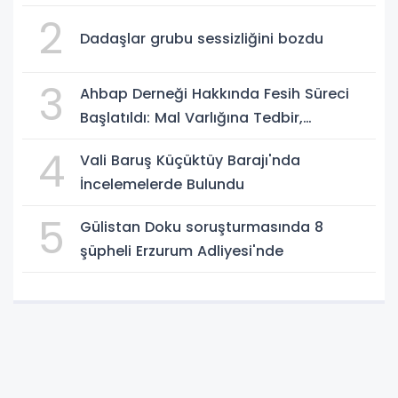
2
Dadaşlar grubu sessizliğini bozdu
3
Ahbap Derneği Hakkında Fesih Süreci
Başlatıldı: Mal Varlığına Tedbir,
Yönetime Kayyum
4
Vali Baruş Küçüktüy Barajı'nda
İncelemelerde Bulundu
5
Gülistan Doku soruşturmasında 8
şüpheli Erzurum Adliyesi'nde