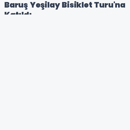
Baruş Yeşilay Bisiklet Turu'na
Katıldı
13. Geleneksel Yeşilay Bisiklet
Turu Düzenlendi
Erzurum'da Yeşilay tarafından düzenlenen
13.
Geleneksel Yeşilay Bisiklet Turu
,
vatandaşların yoğun katılımıyla gerçekleştirildi.
Etkinliğe Erzurum Valisi Aydın Baruş da
katılarak sağlıklı yaşam ve bağımlılıkla
mücadele konusunda önemli mesajlar verdi.
Erzurum Kalesi önünden başlayan bisiklet turu,
Kent Meydanı ve Havuzbaşı güzergâhının
ardından yeniden Erzurum Kalesi önünde sona