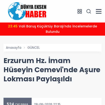
23:45
Vali Baruş Küçüktüy Barajı'nda İncelemelerde
Bulundu
Anasayfa
GÜNCEL
Erzurum Hz. İmam
Hüseyin Cemevi'nde Aşure
Lokması Paylaşıldı
524
28-06-2026 22:15
OKUNMA