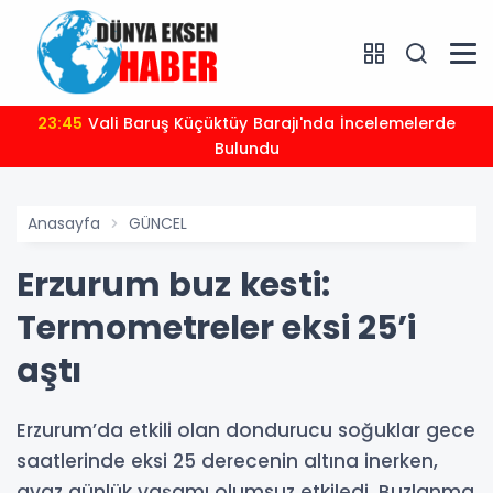
23:45
Vali Baruş Küçüktüy Barajı'nda İncelemelerde
Bulundu
Anasayfa
GÜNCEL
Erzurum buz kesti:
Termometreler eksi 25’i
aştı
Erzurum’da etkili olan dondurucu soğuklar gece
saatlerinde eksi 25 derecenin altına inerken,
ayaz günlük yaşamı olumsuz etkiledi. Buzlanma