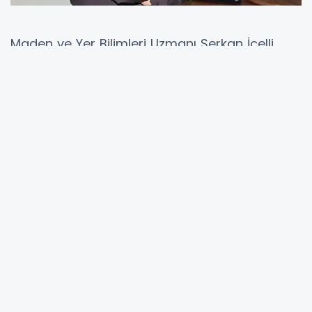
Maden ve Yer Bilimleri Uzmanı Serkan İçelli,
deprem ile hava sıcaklıkları arasında
doğrudan bir ilişki bulunmadığını belirtti. İçelli,
depremlerin yer kabuğundaki fay hatlarında
uzun süre boyunca biriken gerilimin ani şekilde
boşalması sonucu meydana geldiğini
vurgulayarak, bu sürecin mevsimsel soğuklar,
kar yağışı veya hava koşullarıyla bağlantılı
olmadığını ifade etti.
Soğuk havaların zaman zaman zeminde
yüzeysel değişimlere yol açabileceğine dikkat
çeken İçelli, bu tür etkilerin deprem
oluşturacak ya da tetikleyecek ölçekte