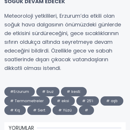
SOĞUK DEVAM EDECEK
Meteoroloji yetkilileri, Erzurum’da etkili olan
soğuk hava dalgasının önümüzdeki günlerde
de etkisini sürdüreceğini, gece sıcaklıklarının
sıfırın oldukça altında seyretmeye devam
edeceğini bildirdi. Özellikle gece ve sabah
saatlerinde dışarı çıkacak vatandaşların
dikkatli olması istendi.
#Erzurum
# buz
# kesti:
# Termometreler
# eksi
# 25’i
# aştı
# Kış
# Sert
# Yüzü
#
YORUMLAR