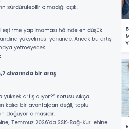
rın sürdürülebilir olmadığı açık.
B
yileş­tirme yapılmaması hâlinde en düşük
M
L bandına yük­selmesi yönünde. Ancak bu artış
Y
umaya yetmeyecek.
:
 ci­varında bir artış
ük­sek artış alıyor?” sorusu sıkça
ın kalıcı bir avan­tajdan değil, toplu
an doğuyor olmasıdır.
hine, Temmuz 2026'da SSK-Bağ-Kur lehine
E