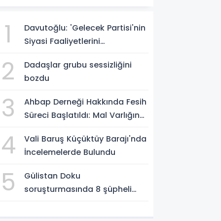
1
Davutoğlu: 'Gelecek Partisi'nin
Siyasi Faaliyetlerini
Sonlandırıyoruz'
2
Dadaşlar grubu sessizliğini
bozdu
3
Ahbap Derneği Hakkında Fesih
Süreci Başlatıldı: Mal Varlığına
Tedbir, Yönetime Kayyum
4
Vali Baruş Küçüktüy Barajı'nda
İncelemelerde Bulundu
5
Gülistan Doku
soruşturmasında 8 şüpheli
Erzurum Adliyesi'nde