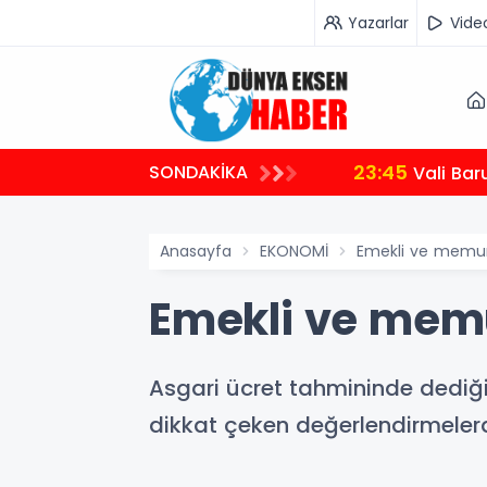
Yazarlar
Vide
23:45
SONDAKİKA
Vali Bar
Anasayfa
EKONOMİ
Emekli ve memur
Emekli ve memu
Asgari ücret tahmininde dediğ
dikkat çeken değerlendirmeler