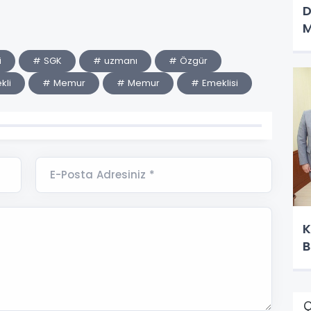
D
M
i
# SGK
# uzmanı
# Özgür
kli
# Memur
# Memur
# Emeklisi
E-Posta Adresiniz *
K
B
Ç