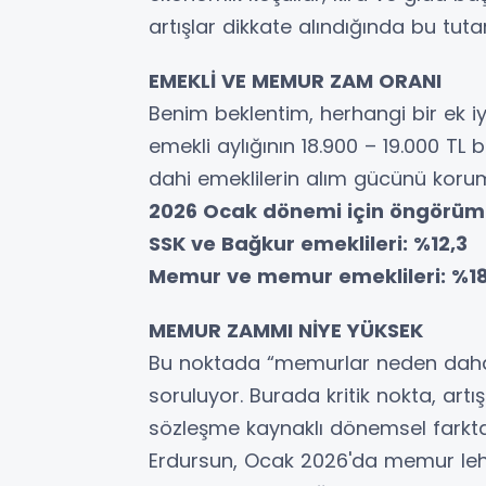
artışlar dikkate alındığında bu tuta
EMEKLİ VE MEMUR ZAM ORANI
Benim beklentim, herhangi bir ek i
emek­li aylığının 18.900 – 19.000 T
dahi emek­lilerin alım gücünü kor
2026 Ocak dönemi için öngörüm
SSK ve Bağkur emeklileri: %12,3
Memur ve memur emeklileri: %18,7
MEMUR ZAMMI NİYE YÜKSEK
Bu noktada “memurlar neden daha y
soruluyor. Burada kritik nokta, artış
sözleşme kaynaklı dö­nemsel farkt
Erdursun, Ocak 2026'da memur le