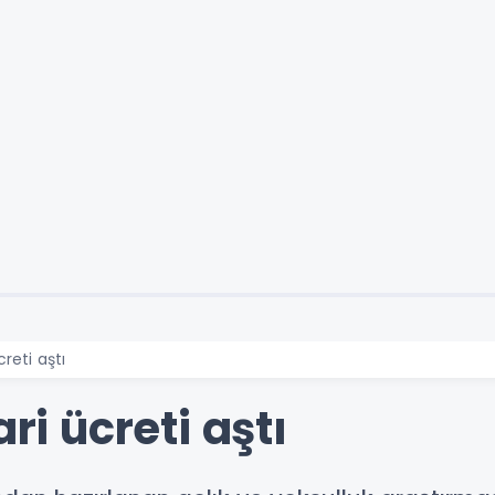
creti aştı
ari ücreti aştı