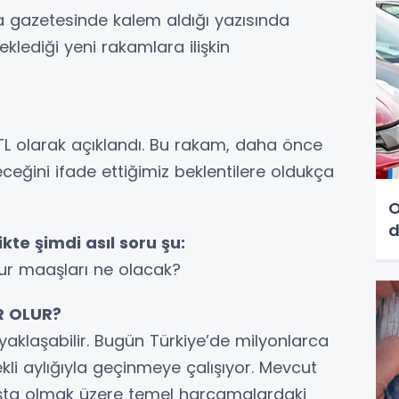
 gazetesinde kalem aldığı yazısında
lediği yeni rakamlara ilişkin
 TL ola­rak açıklandı. Bu rakam, daha önce
eğini ifade et­tiğimiz beklentilere oldukça
O
d
kte şim­di asıl soru şu:
ur ma­aşları ne olacak?
R OLUR?
 yaklaşabilir. Bugün Türkiye’de milyonlarca
kli aylığıyla geçinmeye çalışıyor. Mevcut
başta olmak üzere temel harcamalardaki