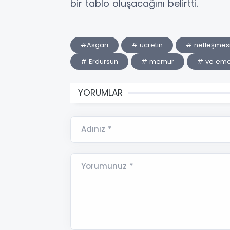
bir tablo oluşacağını belirtti.
#Asgari
# ücretin
# netleşmes
# Erdursun
# memur
# ve eme
YORUMLAR
Adınız *
Yorumunuz *