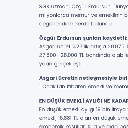
SGK uzmanı Özgür Erdursun, Dünya
milyonlarca memur ve emeklinin bek
değerlendirmelerde bulundu.
Özgür Erdursun şunları kaydetti:
Asgari ücret %27’lik artışla 28.075
27.500- 28.000 TL bandında olabilec
yakın gerçek­leşti.
Asgari ücretin netleşmesiyle birli
1 Ocak’tan itibaren emekli ve mem
EN DÜŞÜK EMEKLİ AYLIĞI NE KADA
En düşük emekli aylığı 19 bin liraya
emekli, 16.881 TL olan en düşük eme
ekonomik ko­şullar, kira ve gıda 