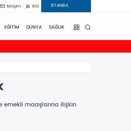
İletişim
RSS
EĞİTİM
DÜNYA
SAĞLIK
23:35
2026-
k
emekli maaşlarına ilişkin