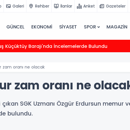
o
Galeri
Rehber
İlanlar
Anket
Gazeteler
GÜNCEL
EKONOMİ
SİYASET
SPOR
MAGAZİN
uş Küçüktüy Barajı'nda İncelemelerde Bulundu
 zam oranı ne olacak
r zam oranı ne olaca
i çıkan SGK Uzmanı Özgür Erdursun memur ve 
de bulundu.