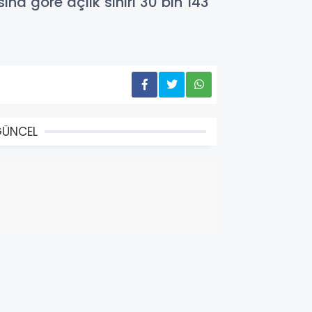
na göre açlık sınırı 30 bin 143
GÜNCEL