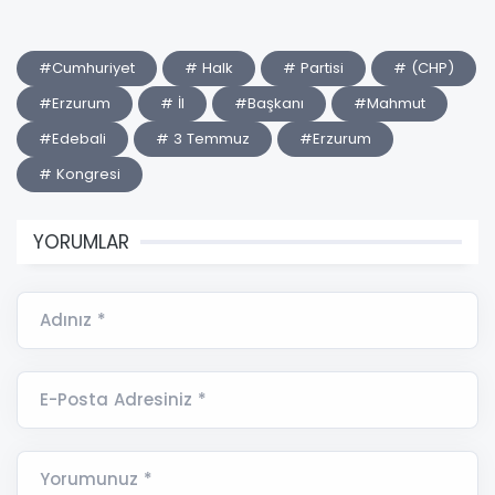
#Cumhuriyet
# Halk
# Partisi
# (CHP)
#Erzurum
# İl
#Başkanı
#Mahmut
#Edebali
# 3 Temmuz
#Erzurum
# Kongresi
YORUMLAR
Adınız *
E-Posta Adresiniz *
Yorumunuz *