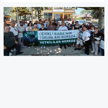
Meslek ve Çevre
Örgütlerinden Kızıl Geyik Avı
İhalesine Tepki: "Doğa İhale
Edilemez"
Bursa'da çok sayıda meslek odası ve çevre