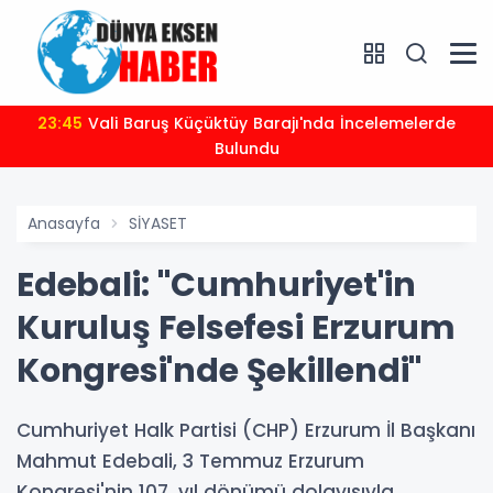
23:45
Vali Baruş Küçüktüy Barajı'nda İncelemelerde
Bulundu
Anasayfa
SİYASET
Edebali: "Cumhuriyet'in
Kuruluş Felsefesi Erzurum
Kongresi'nde Şekillendi"
Cumhuriyet Halk Partisi (CHP) Erzurum İl Başkanı
Mahmut Edebali, 3 Temmuz Erzurum
Kongresi'nin 107. yıl dönümü dolayısıyla